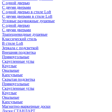
С одной дверью
С двумя дверьми
С одной дверью в стиле Loft
С двумя дверьми в стиле Loft
Угловые раздвижные душевые
С одной дверью
С двумя дверьми
Трапециевидные душевые
Классический стиль
В стиле Loft
Зеркала с подсветкой
Внешняя подсветка
Прямоугольные
Скругленные углы
Круглые
Овальные
Капсульные
Скрытая подсветка
Прямоугольные
Скругленные углы
Круглые
Овальные
Капсульные
Магнитно-маркерные доски
Доски СТАНДАРТ