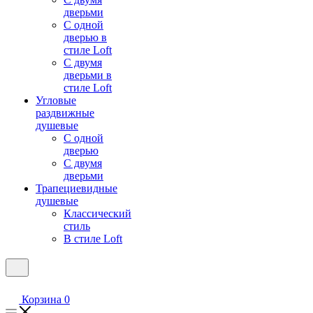
дверьми
С одной
дверью в
стиле Loft
С двумя
дверьми в
стиле Loft
Угловые
раздвижные
душевые
С одной
дверью
С двумя
дверьми
Трапециевидные
душевые
Классический
стиль
В стиле Loft
Корзина
0