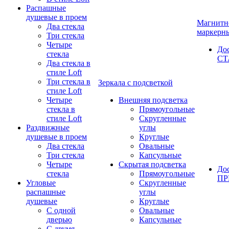
Распашные
душевые в проем
Магнитн
Два стекла
маркерн
Три стекла
Четыре
До
стекла
СТ
Два стекла в
стиле Loft
Три стекла в
Зеркала с подсветкой
стиле Loft
Четыре
Внешняя подсветка
стекла в
Прямоугольные
стиле Loft
Скругленные
Раздвижные
углы
душевые в проем
Круглые
Два стекла
Овальные
Три стекла
Капсульные
Четыре
Скрытая подсветка
До
стекла
Прямоугольные
П
Угловые
Скругленные
распашные
углы
душевые
Круглые
С одной
Овальные
дверью
Капсульные
С двумя