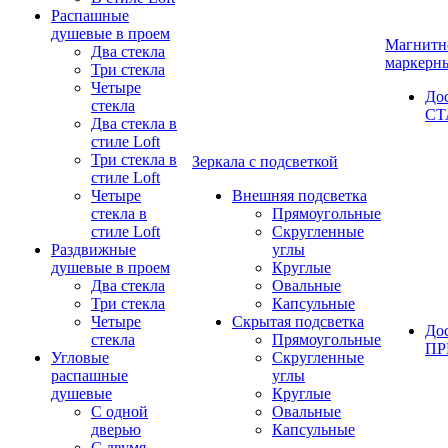
Распашные
душевые в проем
Магнитн
Два стекла
маркерн
Три стекла
Четыре
До
стекла
СТ
Два стекла в
стиле Loft
Три стекла в
Зеркала с подсветкой
стиле Loft
Четыре
Внешняя подсветка
стекла в
Прямоугольные
стиле Loft
Скругленные
Раздвижные
углы
душевые в проем
Круглые
Два стекла
Овальные
Три стекла
Капсульные
Четыре
Скрытая подсветка
До
стекла
Прямоугольные
П
Угловые
Скругленные
распашные
углы
душевые
Круглые
С одной
Овальные
дверью
Капсульные
С двумя