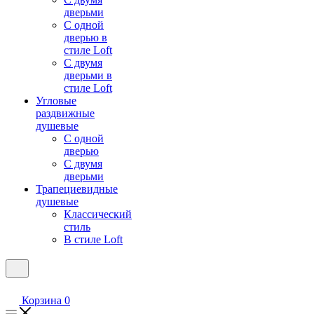
дверьми
С одной
дверью в
стиле Loft
С двумя
дверьми в
стиле Loft
Угловые
раздвижные
душевые
С одной
дверью
С двумя
дверьми
Трапециевидные
душевые
Классический
стиль
В стиле Loft
Корзина
0