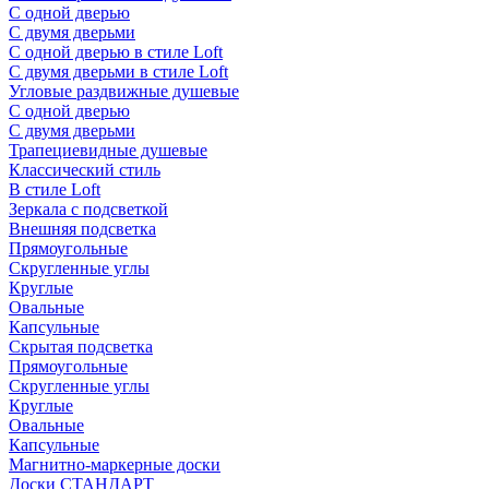
С одной дверью
С двумя дверьми
С одной дверью в стиле Loft
С двумя дверьми в стиле Loft
Угловые раздвижные душевые
С одной дверью
С двумя дверьми
Трапециевидные душевые
Классический стиль
В стиле Loft
Зеркала с подсветкой
Внешняя подсветка
Прямоугольные
Скругленные углы
Круглые
Овальные
Капсульные
Скрытая подсветка
Прямоугольные
Скругленные углы
Круглые
Овальные
Капсульные
Магнитно-маркерные доски
Доски СТАНДАРТ