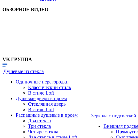
ОБЗОРНОЕ ВИДЕО
VK ГРУППА
Душевые из стекла
Одиночные перегородки
Классический стиль
В стиле Loft
Душевые двери в проем
Стеклянная дверь
В стиле Loft
Распашные душевые в проем
Зеркала с подсветкой
Два стекла
Три стекла
Внешняя подсве
Четыре стекла
Прямоуго
Два стекла в стиле Loft
Скруглен