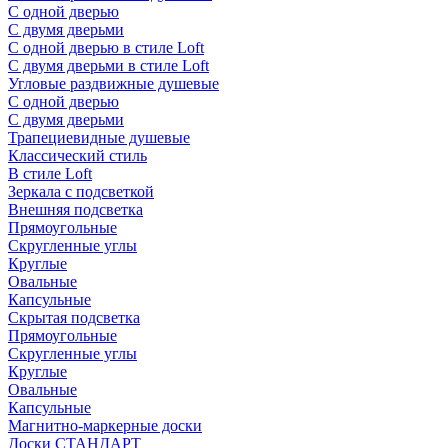
С одной дверью
С двумя дверьми
С одной дверью в стиле Loft
С двумя дверьми в стиле Loft
Угловые раздвижные душевые
С одной дверью
С двумя дверьми
Трапециевидные душевые
Классический стиль
В стиле Loft
Зеркала с подсветкой
Внешняя подсветка
Прямоугольные
Скругленные углы
Круглые
Овальные
Капсульные
Скрытая подсветка
Прямоугольные
Скругленные углы
Круглые
Овальные
Капсульные
Магнитно-маркерные доски
Доски СТАНДАРТ