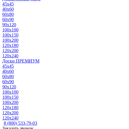
45x45
40x60
60x80
60x90
90x120
100x100
100x150
100x200
120x180
120x200
120x240
Доски ПРЕМИУМ
45x45
40x60
60x80
60x90
90x120
100x100
100x150
100x200
120x180
120x200
120x240
8 (800) 533-79-03
Заказать звонок