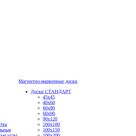
Магнитно-маркерные доски
Доски СТАНДАРТ
45x45
40x60
60x80
60x90
90x120
тка
100x100
льные
100x150
ные углы
100x200