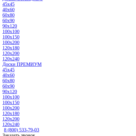
45x45
40x60
60x80
60x90
90x120
100x100
100x150
100x200
120x180
120x200
120x240
Доски ПРЕМИУМ
45x45
40x60
60x80
60x90
90x120
100x100
100x150
100x200
120x180
120x200
120x240
8 (800) 533-79-03
Заказать звонок