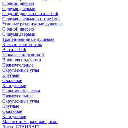
С одной дверью
С двумя дверьми
С одной дверью в стиле Loft
С двумя дверьми в стиле Loft
Угловые раздвижные душевые
С одной дверью
С двумя дверьми
Трапециевидные душевые
Классический стиль
В стиле Loft
Зеркала с подсветкой
Внешняя подсветка
Прямоугольные
Скругленные углы
Круглые
Овальные
Капсульные
Скрытая подсветка
Прямоугольные
Скругленные углы
Круглые
Овальные
Капсульные
Магнитно-маркерные доски
Доски СТАНДАРТ