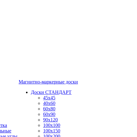
Магнитно-маркерные доски
Доски СТАНДАРТ
45x45
40x60
60x80
60x90
90x120
тка
100x100
льные
100x150
ные углы
100x200