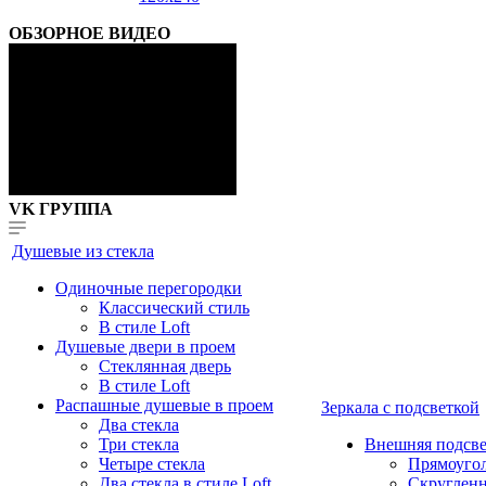
ОБЗОРНОЕ ВИДЕО
VK ГРУППА
Душевые из стекла
Одиночные перегородки
Классический стиль
В стиле Loft
Душевые двери в проем
Стеклянная дверь
В стиле Loft
Распашные душевые в проем
Зеркала с подсветкой
Два стекла
Три стекла
Внешняя подсве
Четыре стекла
Прямоуго
Два стекла в стиле Loft
Скруглен