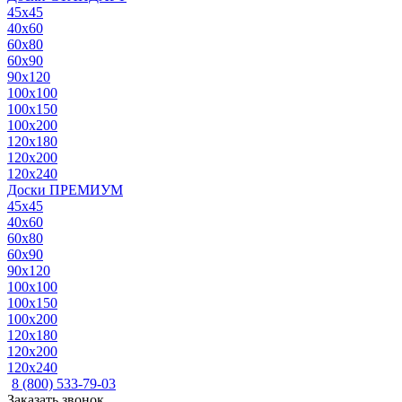
45x45
40x60
60x80
60x90
90x120
100x100
100x150
100x200
120x180
120x200
120x240
Доски ПРЕМИУМ
45x45
40x60
60x80
60x90
90x120
100x100
100x150
100x200
120x180
120x200
120x240
8 (800) 533-79-03
Заказать звонок