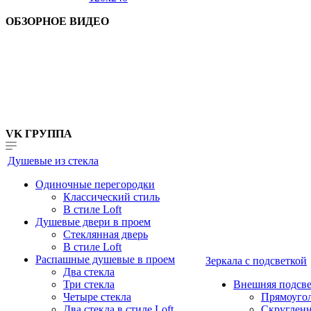
ОБЗОРНОЕ ВИДЕО
VK ГРУППА
Душевые из стекла
Одиночные перегородки
Классический стиль
В стиле Loft
Душевые двери в проем
Стеклянная дверь
В стиле Loft
Распашные душевые в проем
Зеркала с подсветкой
Два стекла
Три стекла
Внешняя подсве
Четыре стекла
Прямоуго
Два стекла в стиле Loft
Скруглен