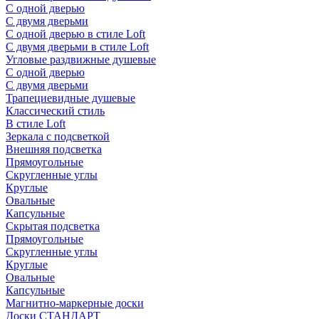
С одной дверью
С двумя дверьми
С одной дверью в стиле Loft
С двумя дверьми в стиле Loft
Угловые раздвижные душевые
С одной дверью
С двумя дверьми
Трапециевидные душевые
Классический стиль
В стиле Loft
Зеркала с подсветкой
Внешняя подсветка
Прямоугольные
Скругленные углы
Круглые
Овальные
Капсульные
Скрытая подсветка
Прямоугольные
Скругленные углы
Круглые
Овальные
Капсульные
Магнитно-маркерные доски
Доски СТАНДАРТ