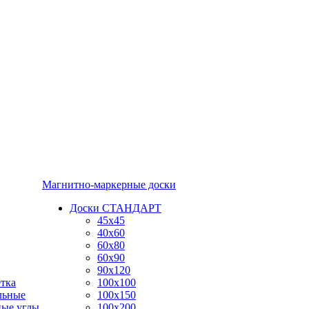
Магнитно-маркерные доски
Доски СТАНДАРТ
45x45
40x60
60x80
60x90
90x120
тка
100x100
льные
100x150
ные углы
100x200