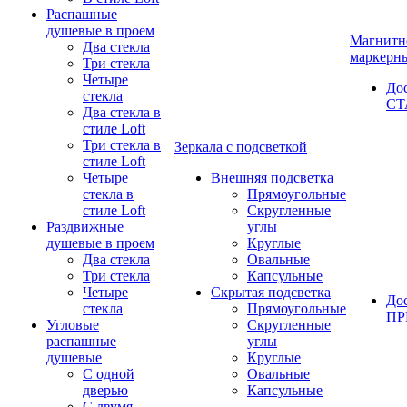
Распашные
душевые в проем
Магнитн
Два стекла
маркерн
Три стекла
Четыре
До
стекла
СТ
Два стекла в
стиле Loft
Три стекла в
Зеркала с подсветкой
стиле Loft
Четыре
Внешняя подсветка
стекла в
Прямоугольные
стиле Loft
Скругленные
Раздвижные
углы
душевые в проем
Круглые
Два стекла
Овальные
Три стекла
Капсульные
Четыре
Скрытая подсветка
До
стекла
Прямоугольные
П
Угловые
Скругленные
распашные
углы
душевые
Круглые
С одной
Овальные
дверью
Капсульные
С двумя