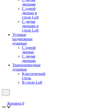
дверьми
С одной
дверью в
стиле Loft
С двумя
дверьми в
стиле Loft
Угловые
раздвижные
душевые
С одной
дверью
С двумя
дверьми
Трапециевидные
душевые
Классический
стиль
В стиле Loft
Корзина
0