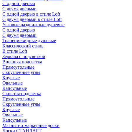
С одной дверью
С двумя дверьми
С одной дверью в стиле Loft
С двумя дверьми в стиле Loft
Угловые раздвижные душевые
С одной дверью
С двумя дверьми
Трапециевидные душевые
Классический стиль
В стиле Loft
Зеркала с подсветкой
Внешняя подсветка
Прямоугольные
Скругленные углы
Круглые
Овальные
Капсульные
Скрытая подсветка
Прямоугольные
Скругленные углы
Круглые
Овальные
Капсульные
Магнитно-маркерные доски
Доски СТАНДАРТ