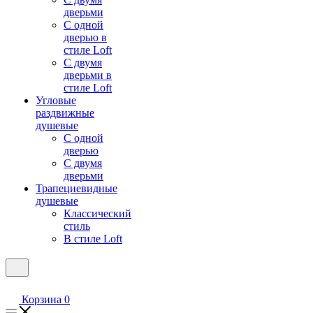
дверьми
С одной
дверью в
стиле Loft
С двумя
дверьми в
стиле Loft
Угловые
раздвижные
душевые
С одной
дверью
С двумя
дверьми
Трапециевидные
душевые
Классический
стиль
В стиле Loft
Корзина
0