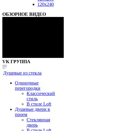
120x240
ОБЗОРНОЕ ВИДЕО
VK ГРУППА
Душевые из стекла
Одиночные
перегородки
Классический
стиль
В стиле Loft
Душевые двери в
проем
Стеклянная
дверь
В стиле Loft