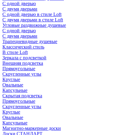
С одной дверью
С двумя дверьми
С одной дверью в стиле Loft
С двумя дверьми в стиле Loft
Угловые раздвижные душевые
С одной дверью
С двумя дверьми
Трапециевидные душевые
Классический стиль
В стиле Loft
Зеркала с подсветкой
Внешняя подсветка
Прямоугольные
Скругленные углы
Круглые
Овальные
Капсульные
Скрытая подсветка
Прямоугольные
Скругленные углы
Круглые
Овальные
Капсульные
Магнитно-маркерные доски
Доски СТАНДАРТ