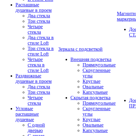
Распашные
душевые в проем
Магнитн
Два стекла
маркерн
Три стекла
Четыре
До
стекла
СТ
Два стекла в
стиле Loft
Три стекла в
Зеркала с подсветкой
стиле Loft
Четыре
Внешняя подсветка
стекла в
Прямоугольные
стиле Loft
Скругленные
Раздвижные
углы
душевые в проем
Круглые
Два стекла
Овальные
Три стекла
Капсульные
Четыре
Скрытая подсветка
До
стекла
Прямоугольные
П
Угловые
Скругленные
распашные
углы
душевые
Круглые
С одной
Овальные
дверью
Капсульные
С двумя