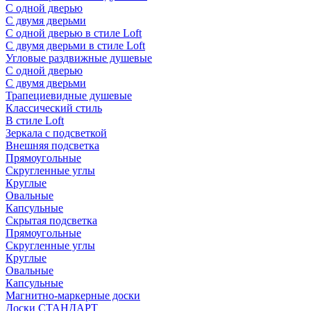
С одной дверью
С двумя дверьми
С одной дверью в стиле Loft
С двумя дверьми в стиле Loft
Угловые раздвижные душевые
С одной дверью
С двумя дверьми
Трапециевидные душевые
Классический стиль
В стиле Loft
Зеркала с подсветкой
Внешняя подсветка
Прямоугольные
Скругленные углы
Круглые
Овальные
Капсульные
Скрытая подсветка
Прямоугольные
Скругленные углы
Круглые
Овальные
Капсульные
Магнитно-маркерные доски
Доски СТАНДАРТ