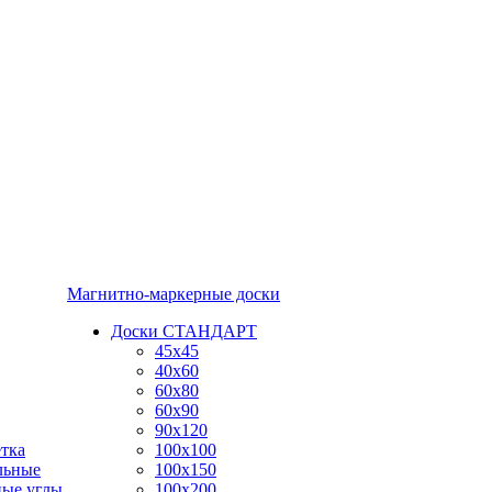
Магнитно-маркерные доски
Доски СТАНДАРТ
45x45
40x60
60x80
60x90
90x120
тка
100x100
льные
100x150
ные углы
100x200