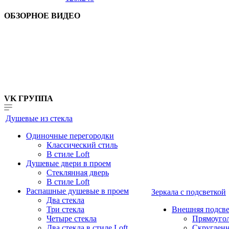
ОБЗОРНОЕ ВИДЕО
VK ГРУППА
Душевые из стекла
Одиночные перегородки
Классический стиль
В стиле Loft
Душевые двери в проем
Стеклянная дверь
В стиле Loft
Распашные душевые в проем
Зеркала с подсветкой
Два стекла
Три стекла
Внешняя подсве
Четыре стекла
Прямоуго
Два стекла в стиле Loft
Скруглен