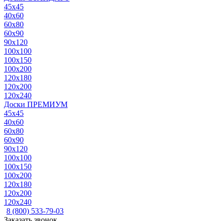
45x45
40x60
60x80
60x90
90x120
100x100
100x150
100x200
120x180
120x200
120x240
Доски ПРЕМИУМ
45x45
40x60
60x80
60x90
90x120
100x100
100x150
100x200
120x180
120x200
120x240
8 (800) 533-79-03
Заказать звонок