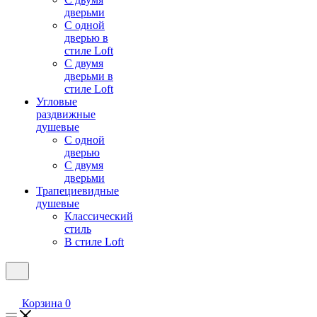
дверьми
С одной
дверью в
стиле Loft
С двумя
дверьми в
стиле Loft
Угловые
раздвижные
душевые
С одной
дверью
С двумя
дверьми
Трапециевидные
душевые
Классический
стиль
В стиле Loft
Корзина
0