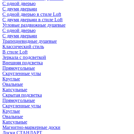
С одной дверью
С двумя дверьми
С одной дверью в стиле Loft
С двумя дверьми в стиле Loft
Угловые раздвижные душевые
С одной дверью
С двумя дверьми
Трапециевидные душевые
Классический стиль
В стиле Loft
Зеркала с подсветкой
Внешняя подсветка
Прямоугольные
Скругленные углы
Круглые
Овальные
Капсульные
Скрытая подсветка
Прямоугольные
Скругленные углы
Круглые
Овальные
Капсульные
Магнитно-маркерные доски
Доски СТАНДАРТ