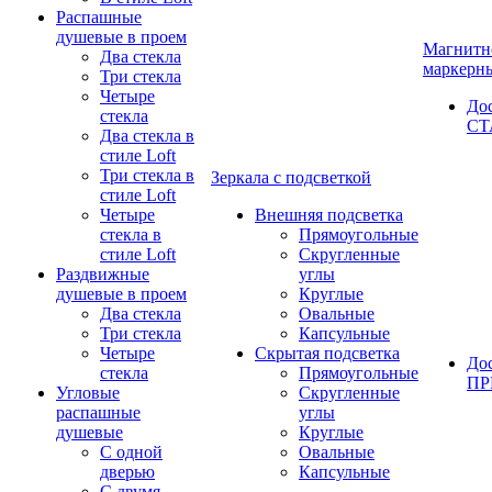
Распашные
душевые в проем
Магнитн
Два стекла
маркерн
Три стекла
Четыре
До
стекла
СТ
Два стекла в
стиле Loft
Три стекла в
Зеркала с подсветкой
стиле Loft
Четыре
Внешняя подсветка
стекла в
Прямоугольные
стиле Loft
Скругленные
Раздвижные
углы
душевые в проем
Круглые
Два стекла
Овальные
Три стекла
Капсульные
Четыре
Скрытая подсветка
До
стекла
Прямоугольные
П
Угловые
Скругленные
распашные
углы
душевые
Круглые
С одной
Овальные
дверью
Капсульные
С двумя