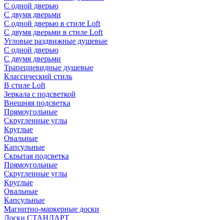
С одной дверью
С двумя дверьми
С одной дверью в стиле Loft
С двумя дверьми в стиле Loft
Угловые раздвижные душевые
С одной дверью
С двумя дверьми
Трапециевидные душевые
Классический стиль
В стиле Loft
Зеркала с подсветкой
Внешняя подсветка
Прямоугольные
Скругленные углы
Круглые
Овальные
Капсульные
Скрытая подсветка
Прямоугольные
Скругленные углы
Круглые
Овальные
Капсульные
Магнитно-маркерные доски
Доски СТАНДАРТ