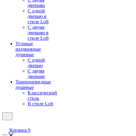
дверьми
С одной
дверью в
стиле Loft
С двумя
дверьми в
стиле Loft
Угловые
раздвижные
душевые
С одной
дверью
С двумя
дверьми
Трапециевидные
душевые
Классический
стиль
В стиле Loft
Корзина
0