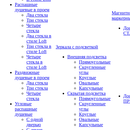
Распашные
душевые в проем
Магнитн
Два стекла
маркерн
Три стекла
Четыре
До
стекла
СТ
Два стекла в
стиле Loft
Три стекла в
Зеркала с подсветкой
стиле Loft
Четыре
Внешняя подсветка
стекла в
Прямоугольные
стиле Loft
Скругленные
Раздвижные
углы
душевые в проем
Круглые
Два стекла
Овальные
Три стекла
Капсульные
Четыре
Скрытая подсветка
До
стекла
Прямоугольные
П
Угловые
Скругленные
распашные
углы
душевые
Круглые
С одной
Овальные
дверью
Капсульные
С двумя