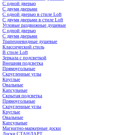
С одной дверью
С двумя дверьми
С одной дверью в стиле Loft
С двумя дверьми в стиле Loft
Угловые раздвижные душевые
С одной дверью
С двумя дверьми
Трапециевидные душевые
Классический стиль
В стиле Loft
Зеркала с подсветкой
Внешняя подсветка
Прямоугольные
Скругленные углы
Круглые
Овальные
Капсульные
Скрытая подсветка
Прямоугольные
Скругленные углы
Круглые
Овальные
Капсульные
Магнитно-маркерные доски
Доски СТАНДАРТ