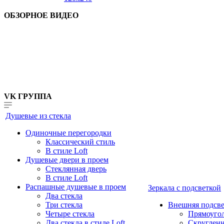
ОБЗОРНОЕ ВИДЕО
VK ГРУППА
Душевые из стекла
Одиночные перегородки
Классический стиль
В стиле Loft
Душевые двери в проем
Стеклянная дверь
В стиле Loft
Распашные душевые в проем
Зеркала с подсветкой
Два стекла
Три стекла
Внешняя подсве
Четыре стекла
Прямоуго
Два стекла в стиле Loft
Скруглен