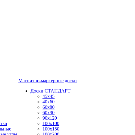
Магнитно-маркерные доски
Доски СТАНДАРТ
45x45
40x60
60x80
60x90
90x120
тка
100x100
льные
100x150
ные углы
100x200