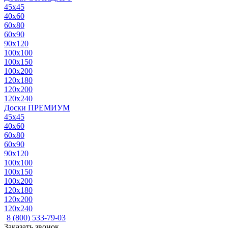
45x45
40x60
60x80
60x90
90x120
100x100
100x150
100x200
120x180
120x200
120x240
Доски ПРЕМИУМ
45x45
40x60
60x80
60x90
90x120
100x100
100x150
100x200
120x180
120x200
120x240
8 (800) 533-79-03
Заказать звонок