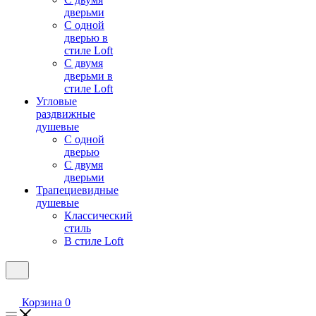
дверьми
С одной
дверью в
стиле Loft
С двумя
дверьми в
стиле Loft
Угловые
раздвижные
душевые
С одной
дверью
С двумя
дверьми
Трапециевидные
душевые
Классический
стиль
В стиле Loft
Корзина
0