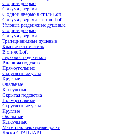
С одной дверью
С двумя дверьми
С одной дверью в стиле Loft
С двумя дверьми в стиле Loft
Угловые раздвижные душевые
С одной дверью
С двумя дверьми
Трапециевидные душевые
Классический стиль
В стиле Loft
Зеркала с подсветкой
Внешняя подсветка
Прямоугольные
Скругленные углы
Круглые
Овальные
Капсульные
Скрытая подсветка
Прямоугольные
Скругленные углы
Круглые
Овальные
Капсульные
Магнитно-маркерные доски
Доски СТАНДАРТ