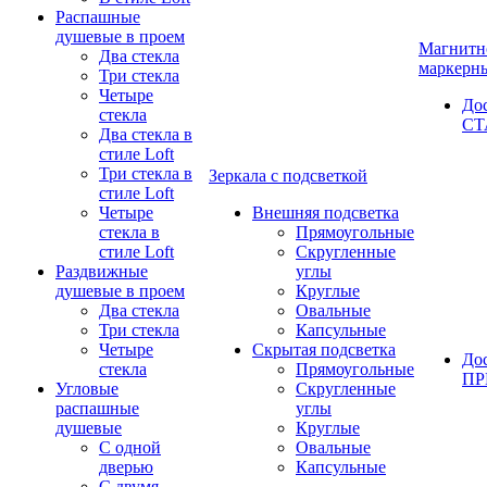
Распашные
душевые в проем
Магнитн
Два стекла
маркерн
Три стекла
Четыре
До
стекла
СТ
Два стекла в
стиле Loft
Три стекла в
Зеркала с подсветкой
стиле Loft
Четыре
Внешняя подсветка
стекла в
Прямоугольные
стиле Loft
Скругленные
Раздвижные
углы
душевые в проем
Круглые
Два стекла
Овальные
Три стекла
Капсульные
Четыре
Скрытая подсветка
До
стекла
Прямоугольные
П
Угловые
Скругленные
распашные
углы
душевые
Круглые
С одной
Овальные
дверью
Капсульные
С двумя