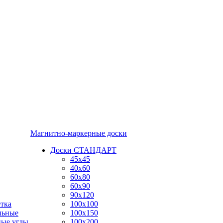
Магнитно-маркерные доски
Доски СТАНДАРТ
45x45
40x60
60x80
60x90
90x120
тка
100x100
льные
100x150
ные углы
100x200