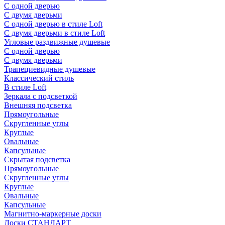
С одной дверью
С двумя дверьми
С одной дверью в стиле Loft
С двумя дверьми в стиле Loft
Угловые раздвижные душевые
С одной дверью
С двумя дверьми
Трапециевидные душевые
Классический стиль
В стиле Loft
Зеркала с подсветкой
Внешняя подсветка
Прямоугольные
Скругленные углы
Круглые
Овальные
Капсульные
Скрытая подсветка
Прямоугольные
Скругленные углы
Круглые
Овальные
Капсульные
Магнитно-маркерные доски
Доски СТАНДАРТ