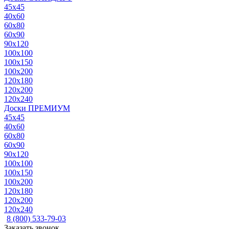
45x45
40x60
60x80
60x90
90x120
100x100
100x150
100x200
120x180
120x200
120x240
Доски ПРЕМИУМ
45x45
40x60
60x80
60x90
90x120
100x100
100x150
100x200
120x180
120x200
120x240
8 (800) 533-79-03
Заказать звонок