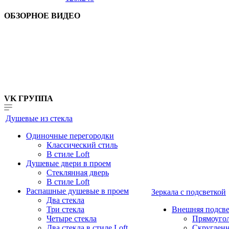
ОБЗОРНОЕ ВИДЕО
VK ГРУППА
Душевые из стекла
Одиночные перегородки
Классический стиль
В стиле Loft
Душевые двери в проем
Стеклянная дверь
В стиле Loft
Распашные душевые в проем
Зеркала с подсветкой
Два стекла
Три стекла
Внешняя подсве
Четыре стекла
Прямоуго
Два стекла в стиле Loft
Скруглен