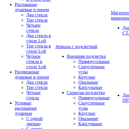
Распашные
душевые в проем
Магнитн
Два стекла
маркерн
Три стекла
Четыре
До
стекла
СТ
Два стекла в
стиле Loft
Три стекла в
Зеркала с подсветкой
стиле Loft
Четыре
Внешняя подсветка
стекла в
Прямоугольные
стиле Loft
Скругленные
Раздвижные
углы
душевые в проем
Круглые
Два стекла
Овальные
Три стекла
Капсульные
Четыре
Скрытая подсветка
До
стекла
Прямоугольные
П
Угловые
Скругленные
распашные
углы
душевые
Круглые
С одной
Овальные
дверью
Капсульные
С двумя