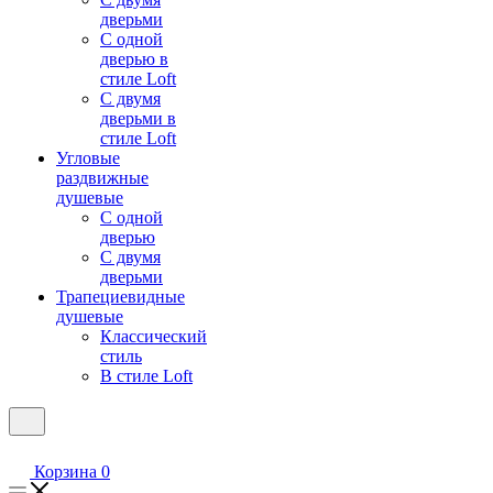
дверьми
С одной
дверью в
стиле Loft
С двумя
дверьми в
стиле Loft
Угловые
раздвижные
душевые
С одной
дверью
С двумя
дверьми
Трапециевидные
душевые
Классический
стиль
В стиле Loft
Корзина
0