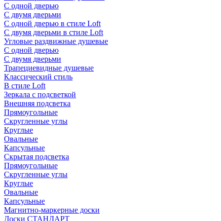
С одной дверью
С двумя дверьми
С одной дверью в стиле Loft
С двумя дверьми в стиле Loft
Угловые раздвижные душевые
С одной дверью
С двумя дверьми
Трапециевидные душевые
Классический стиль
В стиле Loft
Зеркала с подсветкой
Внешняя подсветка
Прямоугольные
Скругленные углы
Круглые
Овальные
Капсульные
Скрытая подсветка
Прямоугольные
Скругленные углы
Круглые
Овальные
Капсульные
Магнитно-маркерные доски
Доски СТАНДАРТ