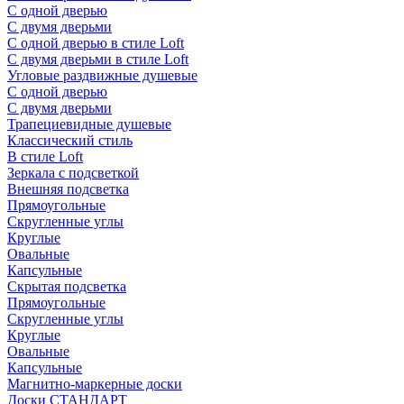
С одной дверью
С двумя дверьми
С одной дверью в стиле Loft
С двумя дверьми в стиле Loft
Угловые раздвижные душевые
С одной дверью
С двумя дверьми
Трапециевидные душевые
Классический стиль
В стиле Loft
Зеркала с подсветкой
Внешняя подсветка
Прямоугольные
Скругленные углы
Круглые
Овальные
Капсульные
Скрытая подсветка
Прямоугольные
Скругленные углы
Круглые
Овальные
Капсульные
Магнитно-маркерные доски
Доски СТАНДАРТ