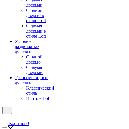
дверьми
С одной
дверью в
стиле Loft
С двумя
дверьми в
стиле Loft
Угловые
раздвижные
душевые
С одной
дверью
С двумя
дверьми
Трапециевидные
душевые
Классический
стиль
В стиле Loft
Корзина
0