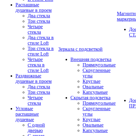
Распашные
душевые в проем
Магнитн
Два стекла
маркерн
Три стекла
Четыре
До
стекла
СТ
Два стекла в
стиле Loft
Три стекла в
Зеркала с подсветкой
стиле Loft
Четыре
Внешняя подсветка
стекла в
Прямоугольные
стиле Loft
Скругленные
Раздвижные
углы
душевые в проем
Круглые
Два стекла
Овальные
Три стекла
Капсульные
Четыре
Скрытая подсветка
До
стекла
Прямоугольные
П
Угловые
Скругленные
распашные
углы
душевые
Круглые
С одной
Овальные
дверью
Капсульные
С двумя