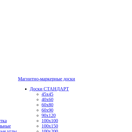
Магнитно-маркерные доски
Доски СТАНДАРТ
45x45
40x60
60x80
60x90
90x120
тка
100x100
льные
100x150
ные углы
100x200