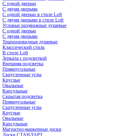
С одной дверью
С двумя дверьми
С одной дверью в стиле Loft
С двумя дверьми в стиле Loft
Угловые раздвижные душевые
С одной дверью
С двумя дверьми
Трапециевидные душевые
Классический стиль
В стиле Loft
Зеркала с подсветкой
Внешняя подсветка
Прямоугольные
Скругленные углы
Круглые
Овальные
Капсульные
Скрытая подсветка
Прямоугольные
Скругленные углы
Круглые
Овальные
Капсульные
Магнитно-маркерные доски
Доски СТАНДАРТ