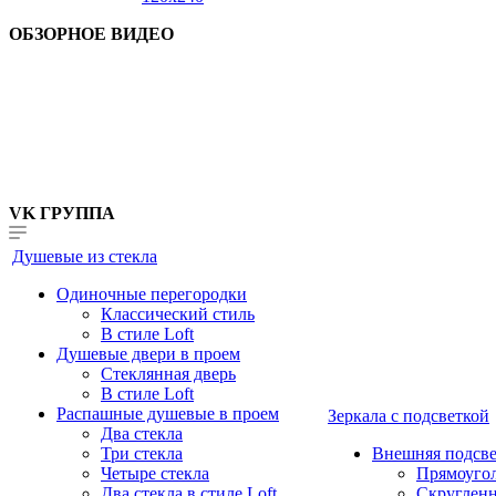
ОБЗОРНОЕ ВИДЕО
VK ГРУППА
Душевые из стекла
Одиночные перегородки
Классический стиль
В стиле Loft
Душевые двери в проем
Стеклянная дверь
В стиле Loft
Распашные душевые в проем
Зеркала с подсветкой
Два стекла
Три стекла
Внешняя подсве
Четыре стекла
Прямоуго
Два стекла в стиле Loft
Скруглен