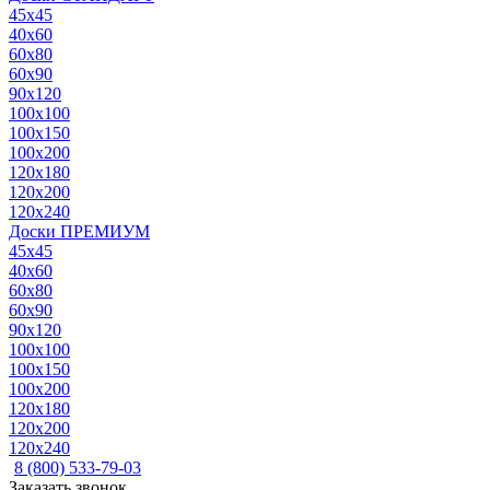
45x45
40x60
60x80
60x90
90x120
100x100
100x150
100x200
120x180
120x200
120x240
Доски ПРЕМИУМ
45x45
40x60
60x80
60x90
90x120
100x100
100x150
100x200
120x180
120x200
120x240
8 (800) 533-79-03
Заказать звонок