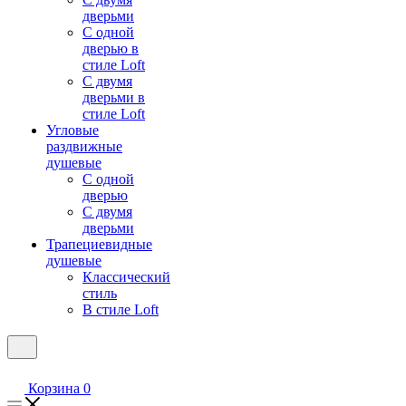
дверьми
С одной
дверью в
стиле Loft
С двумя
дверьми в
стиле Loft
Угловые
раздвижные
душевые
С одной
дверью
С двумя
дверьми
Трапециевидные
душевые
Классический
стиль
В стиле Loft
Корзина
0