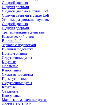
С одной дверью
С двумя дверьми
С одной дверью в стиле Loft
С двумя дверьми в стиле Loft
Угловые раздвижные душевые
С одной дверью
С двумя дверьми
Трапециевидные душевые
Классический стиль
В стиле Loft
Зеркала с подсветкой
Внешняя подсветка
Прямоугольные
Скругленные углы
Круглые
Овальные
Капсульные
Скрытая подсветка
Прямоугольные
Скругленные углы
Круглые
Овальные
Капсульные
Магнитно-маркерные доски
Доски СТАНДАРТ