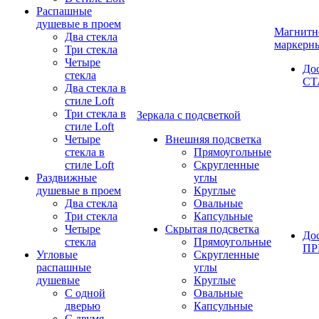
Распашные
душевые в проем
Магнитн
Два стекла
маркерн
Три стекла
Четыре
До
стекла
СТ
Два стекла в
стиле Loft
Три стекла в
Зеркала с подсветкой
стиле Loft
Четыре
Внешняя подсветка
стекла в
Прямоугольные
стиле Loft
Скругленные
Раздвижные
углы
душевые в проем
Круглые
Два стекла
Овальные
Три стекла
Капсульные
Четыре
Скрытая подсветка
До
стекла
Прямоугольные
П
Угловые
Скругленные
распашные
углы
душевые
Круглые
С одной
Овальные
дверью
Капсульные
С двумя