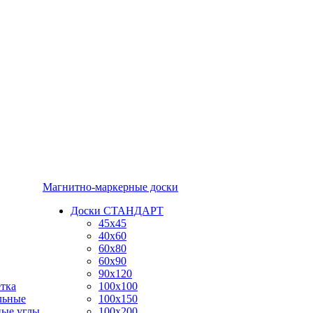
Магнитно-маркерные доски
Доски СТАНДАРТ
45x45
40x60
60x80
60x90
90x120
тка
100x100
льные
100x150
ные углы
100x200