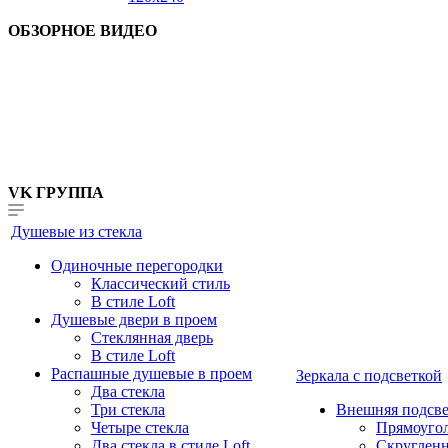
ОБЗОРНОЕ ВИДЕО
VK ГРУППА
Душевые из стекла
Одиночные перегородки
Классический стиль
В стиле Loft
Душевые двери в проем
Стеклянная дверь
В стиле Loft
Распашные душевые в проем
Зеркала с подсветкой
Два стекла
Три стекла
Внешняя подсве
Четыре стекла
Прямоуго
Два стекла в стиле Loft
Скруглен