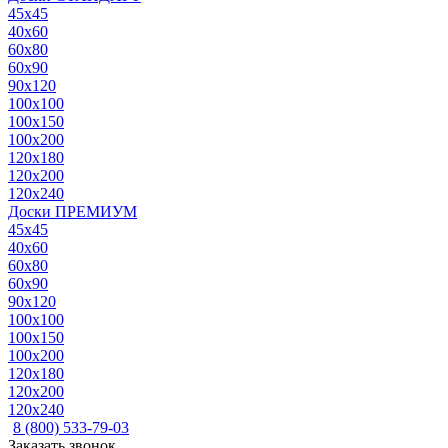
45x45
40x60
60x80
60x90
90x120
100x100
100x150
100x200
120x180
120x200
120x240
Доски ПРЕМИУМ
45x45
40x60
60x80
60x90
90x120
100x100
100x150
100x200
120x180
120x200
120x240
8 (800) 533-79-03
Заказать звонок