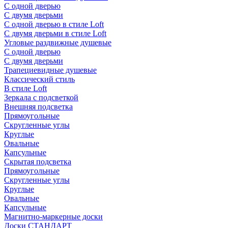
С одной дверью
С двумя дверьми
С одной дверью в стиле Loft
С двумя дверьми в стиле Loft
Угловые раздвижные душевые
С одной дверью
С двумя дверьми
Трапециевидные душевые
Классический стиль
В стиле Loft
Зеркала с подсветкой
Внешняя подсветка
Прямоугольные
Скругленные углы
Круглые
Овальные
Капсульные
Скрытая подсветка
Прямоугольные
Скругленные углы
Круглые
Овальные
Капсульные
Магнитно-маркерные доски
Доски СТАНДАРТ