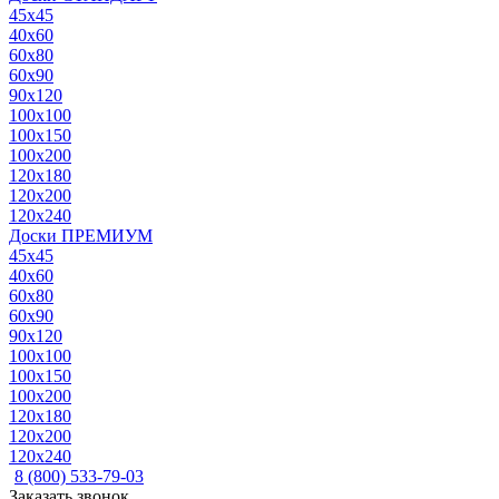
45x45
40x60
60x80
60x90
90x120
100x100
100x150
100x200
120x180
120x200
120x240
Доски ПРЕМИУМ
45x45
40x60
60x80
60x90
90x120
100x100
100x150
100x200
120x180
120x200
120x240
8 (800) 533-79-03
Заказать звонок