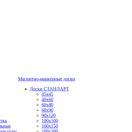
Магнитно-маркерные доски
Доски СТАНДАРТ
45x45
40x60
60x80
60x90
90x120
тка
100x100
льные
100x150
ные углы
100x200