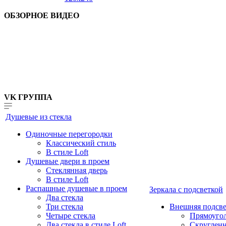
ОБЗОРНОЕ ВИДЕО
VK ГРУППА
Душевые из стекла
Одиночные перегородки
Классический стиль
В стиле Loft
Душевые двери в проем
Стеклянная дверь
В стиле Loft
Распашные душевые в проем
Зеркала с подсветкой
Два стекла
Три стекла
Внешняя подсве
Четыре стекла
Прямоуго
Два стекла в стиле Loft
Скруглен