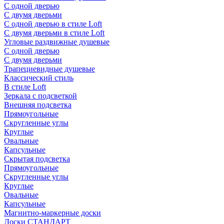
С одной дверью
С двумя дверьми
С одной дверью в стиле Loft
С двумя дверьми в стиле Loft
Угловые раздвижные душевые
С одной дверью
С двумя дверьми
Трапециевидные душевые
Классический стиль
В стиле Loft
Зеркала с подсветкой
Внешняя подсветка
Прямоугольные
Скругленные углы
Круглые
Овальные
Капсульные
Скрытая подсветка
Прямоугольные
Скругленные углы
Круглые
Овальные
Капсульные
Магнитно-маркерные доски
Доски СТАНДАРТ