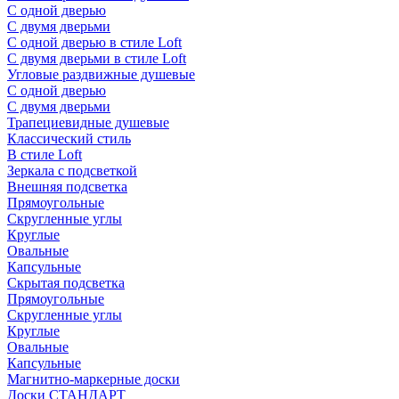
С одной дверью
С двумя дверьми
С одной дверью в стиле Loft
С двумя дверьми в стиле Loft
Угловые раздвижные душевые
С одной дверью
С двумя дверьми
Трапециевидные душевые
Классический стиль
В стиле Loft
Зеркала с подсветкой
Внешняя подсветка
Прямоугольные
Скругленные углы
Круглые
Овальные
Капсульные
Скрытая подсветка
Прямоугольные
Скругленные углы
Круглые
Овальные
Капсульные
Магнитно-маркерные доски
Доски СТАНДАРТ