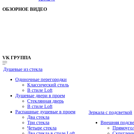
ОБЗОРНОЕ ВИДЕО
VK ГРУППА
Душевые из стекла
Одиночные перегородки
Классический стиль
В стиле Loft
Душевые двери в проем
Стеклянная дверь
В стиле Loft
Распашные душевые в проем
Зеркала с подсветкой
Два стекла
Три стекла
Внешняя подсве
Четыре стекла
Прямоуго
Два стекла в стиле Loft
Скруглен