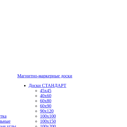
Магнитно-маркерные доски
Доски СТАНДАРТ
45x45
40x60
60x80
60x90
90x120
тка
100x100
льные
100x150
ные углы
100x200