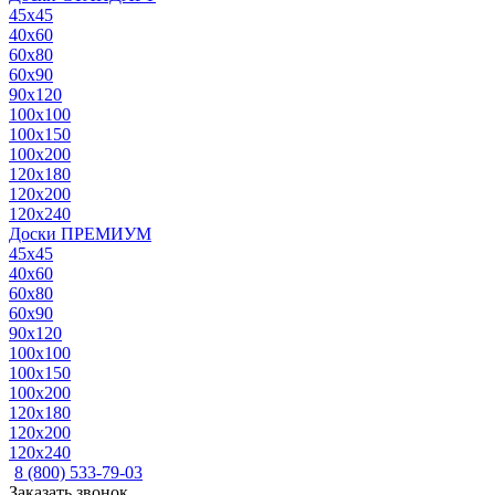
45x45
40x60
60x80
60x90
90x120
100x100
100x150
100x200
120x180
120x200
120x240
Доски ПРЕМИУМ
45x45
40x60
60x80
60x90
90x120
100x100
100x150
100x200
120x180
120x200
120x240
8 (800) 533-79-03
Заказать звонок