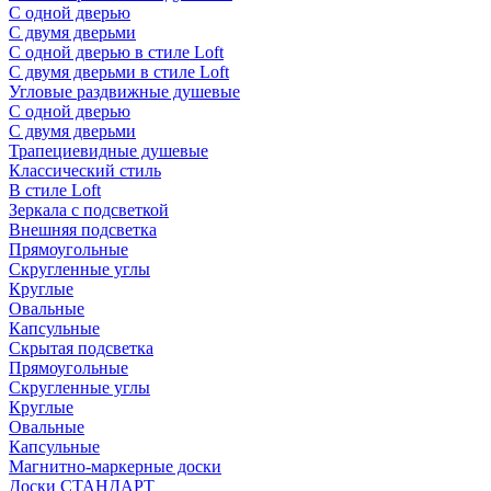
С одной дверью
С двумя дверьми
С одной дверью в стиле Loft
С двумя дверьми в стиле Loft
Угловые раздвижные душевые
С одной дверью
С двумя дверьми
Трапециевидные душевые
Классический стиль
В стиле Loft
Зеркала с подсветкой
Внешняя подсветка
Прямоугольные
Скругленные углы
Круглые
Овальные
Капсульные
Скрытая подсветка
Прямоугольные
Скругленные углы
Круглые
Овальные
Капсульные
Магнитно-маркерные доски
Доски СТАНДАРТ