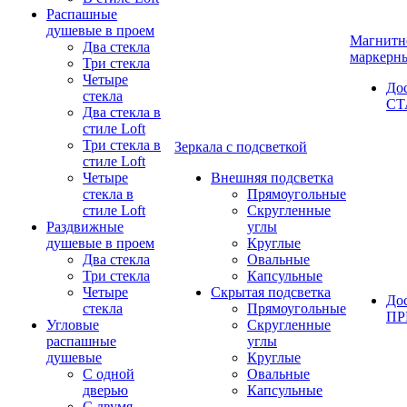
Распашные
душевые в проем
Магнитн
Два стекла
маркерн
Три стекла
Четыре
До
стекла
СТ
Два стекла в
стиле Loft
Три стекла в
Зеркала с подсветкой
стиле Loft
Четыре
Внешняя подсветка
стекла в
Прямоугольные
стиле Loft
Скругленные
Раздвижные
углы
душевые в проем
Круглые
Два стекла
Овальные
Три стекла
Капсульные
Четыре
Скрытая подсветка
До
стекла
Прямоугольные
П
Угловые
Скругленные
распашные
углы
душевые
Круглые
С одной
Овальные
дверью
Капсульные
С двумя