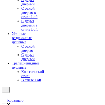
дверьми
С одной
дверью в
стиле Loft
С двумя
дверьми в
стиле Loft
Угловые
раздвижные
душевые
С одной
дверью
С двумя
дверьми
Трапециевидные
душевые
Классический
стиль
В стиле Loft
Корзина
0