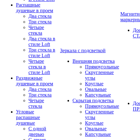
Распашные
душевые в проем
Магнитн
Два стекла
маркерн
Три стекла
Четыре
До
стекла
СТ
Два стекла в
стиле Loft
Три стекла в
Зеркала с подсветкой
стиле Loft
Четыре
Внешняя подсветка
стекла в
Прямоугольные
стиле Loft
Скругленные
Раздвижные
углы
душевые в проем
Круглые
Два стекла
Овальные
Три стекла
Капсульные
Четыре
Скрытая подсветка
До
стекла
Прямоугольные
П
Угловые
Скругленные
распашные
углы
душевые
Круглые
С одной
Овальные
дверью
Капсульные
С двумя