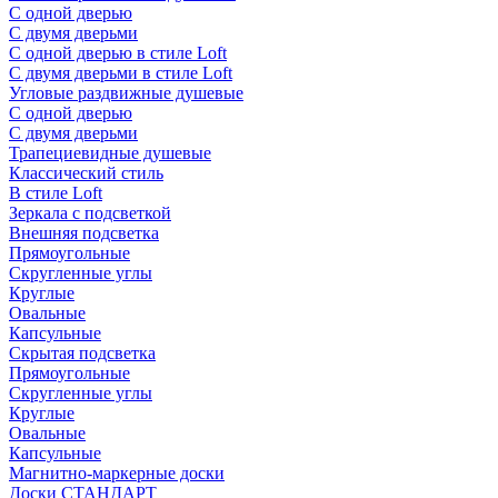
С одной дверью
С двумя дверьми
С одной дверью в стиле Loft
С двумя дверьми в стиле Loft
Угловые раздвижные душевые
С одной дверью
С двумя дверьми
Трапециевидные душевые
Классический стиль
В стиле Loft
Зеркала с подсветкой
Внешняя подсветка
Прямоугольные
Скругленные углы
Круглые
Овальные
Капсульные
Скрытая подсветка
Прямоугольные
Скругленные углы
Круглые
Овальные
Капсульные
Магнитно-маркерные доски
Доски СТАНДАРТ