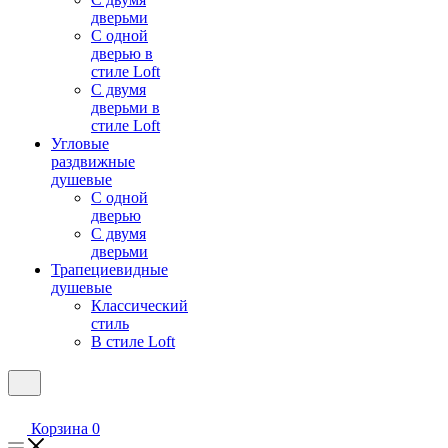
дверьми
С одной
дверью в
стиле Loft
С двумя
дверьми в
стиле Loft
Угловые
раздвижные
душевые
С одной
дверью
С двумя
дверьми
Трапециевидные
душевые
Классический
стиль
В стиле Loft
Корзина
0