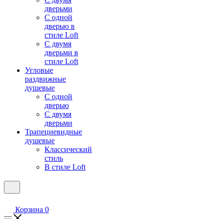
дверьми
С одной
дверью в
стиле Loft
С двумя
дверьми в
стиле Loft
Угловые
раздвижные
душевые
С одной
дверью
С двумя
дверьми
Трапециевидные
душевые
Классический
стиль
В стиле Loft
Корзина
0