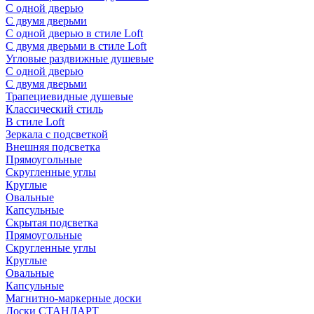
С одной дверью
С двумя дверьми
С одной дверью в стиле Loft
С двумя дверьми в стиле Loft
Угловые раздвижные душевые
С одной дверью
С двумя дверьми
Трапециевидные душевые
Классический стиль
В стиле Loft
Зеркала с подсветкой
Внешняя подсветка
Прямоугольные
Скругленные углы
Круглые
Овальные
Капсульные
Скрытая подсветка
Прямоугольные
Скругленные углы
Круглые
Овальные
Капсульные
Магнитно-маркерные доски
Доски СТАНДАРТ