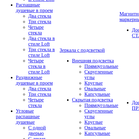
Распашные
душевые в проем
Магнитн
Два стекла
маркерн
Три стекла
Четыре
До
стекла
СТ
Два стекла в
стиле Loft
Три стекла в
Зеркала с подсветкой
стиле Loft
Четыре
Внешняя подсветка
стекла в
Прямоугольные
стиле Loft
Скругленные
Раздвижные
углы
душевые в проем
Круглые
Два стекла
Овальные
Три стекла
Капсульные
Четыре
Скрытая подсветка
До
стекла
Прямоугольные
П
Угловые
Скругленные
распашные
углы
душевые
Круглые
С одной
Овальные
дверью
Капсульные
С двумя