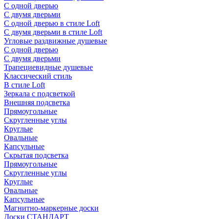
С одной дверью
С двумя дверьми
С одной дверью в стиле Loft
С двумя дверьми в стиле Loft
Угловые раздвижные душевые
С одной дверью
С двумя дверьми
Трапециевидные душевые
Классический стиль
В стиле Loft
Зеркала с подсветкой
Внешняя подсветка
Прямоугольные
Скругленные углы
Круглые
Овальные
Капсульные
Скрытая подсветка
Прямоугольные
Скругленные углы
Круглые
Овальные
Капсульные
Магнитно-маркерные доски
Доски СТАНДАРТ