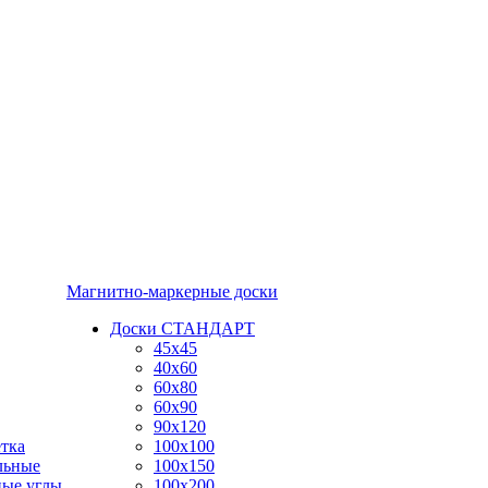
Магнитно-маркерные доски
Доски СТАНДАРТ
45x45
40x60
60x80
60x90
90x120
тка
100x100
льные
100x150
ные углы
100x200