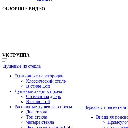
ОБЗОРНОЕ ВИДЕО
VK ГРУППА
Душевые из стекла
Одиночные перегородки
Классический стиль
В стиле Loft
Душевые двери в проем
Стеклянная дверь
В стиле Loft
Распашные душевые в проем
Зеркала с подсветкой
Два стекла
Три стекла
Внешняя подсве
Четыре стекла
Прямоуго
Два стекла в стиле Loft
Скруглен