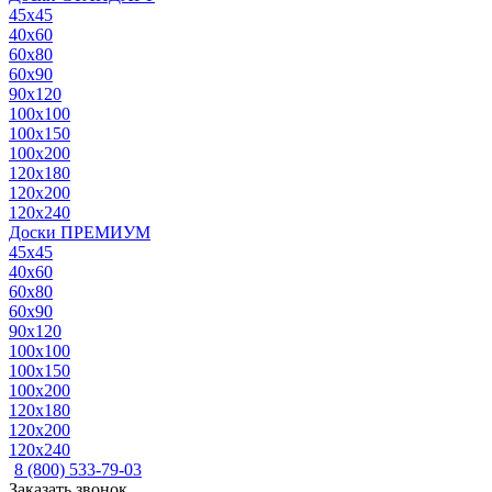
45x45
40x60
60x80
60x90
90x120
100x100
100x150
100x200
120x180
120x200
120x240
Доски ПРЕМИУМ
45x45
40x60
60x80
60x90
90x120
100x100
100x150
100x200
120x180
120x200
120x240
8 (800) 533-79-03
Заказать звонок