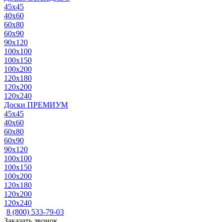
45x45
40x60
60x80
60x90
90x120
100x100
100x150
100x200
120x180
120x200
120x240
Доски ПРЕМИУМ
45x45
40x60
60x80
60x90
90x120
100x100
100x150
100x200
120x180
120x200
120x240
8 (800) 533-79-03
Заказать звонок