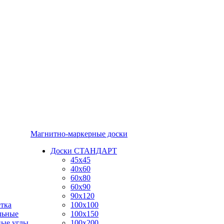
Магнитно-маркерные доски
Доски СТАНДАРТ
45x45
40x60
60x80
60x90
90x120
тка
100x100
льные
100x150
ные углы
100x200