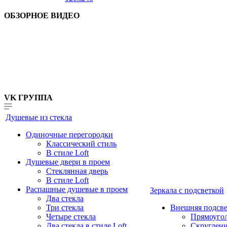
ОБЗОРНОЕ ВИДЕО
VK ГРУППА
Душевые из стекла
Одиночные перегородки
Классический стиль
В стиле Loft
Душевые двери в проем
Стеклянная дверь
В стиле Loft
Распашные душевые в проем
Зеркала с подсветкой
Два стекла
Три стекла
Внешняя подсве
Четыре стекла
Прямоуго
Два стекла в стиле Loft
Скруглен