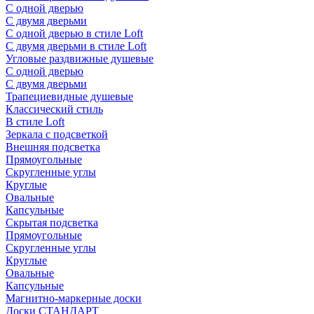
С одной дверью
С двумя дверьми
С одной дверью в стиле Loft
С двумя дверьми в стиле Loft
Угловые раздвижные душевые
С одной дверью
С двумя дверьми
Трапециевидные душевые
Классический стиль
В стиле Loft
Зеркала с подсветкой
Внешняя подсветка
Прямоугольные
Скругленные углы
Круглые
Овальные
Капсульные
Скрытая подсветка
Прямоугольные
Скругленные углы
Круглые
Овальные
Капсульные
Магнитно-маркерные доски
Доски СТАНДАРТ