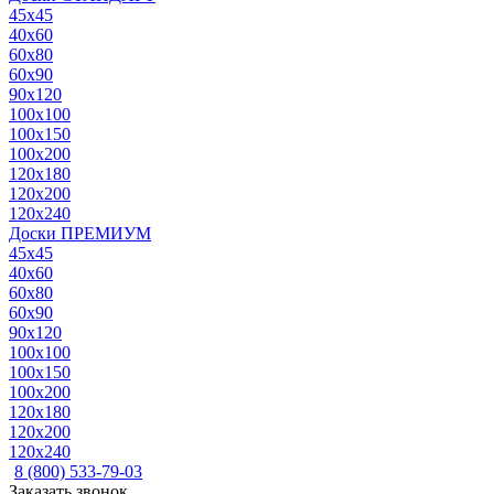
45x45
40x60
60x80
60x90
90x120
100x100
100x150
100x200
120x180
120x200
120x240
Доски ПРЕМИУМ
45x45
40x60
60x80
60x90
90x120
100x100
100x150
100x200
120x180
120x200
120x240
8 (800) 533-79-03
Заказать звонок