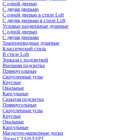
С одной дверью
С двумя дверьми
С одной дверью в стиле Loft
С двумя дверьми в стиле Loft
Угловые раздвижные душевые
С одной дверью
С двумя дверьми
Трапециевидные душевые
Классический стиль
В стиле Loft
Зеркала с подсветкой
Внешняя подсветка
Прямоугольные
Скругленные углы
Круглые
Овальные
Капсульные
Скрытая подсветка
Прямоугольные
Скругленные углы
Круглые
Овальные
Капсульные
Магнитно-маркерные доски
Доски СТАНДАРТ