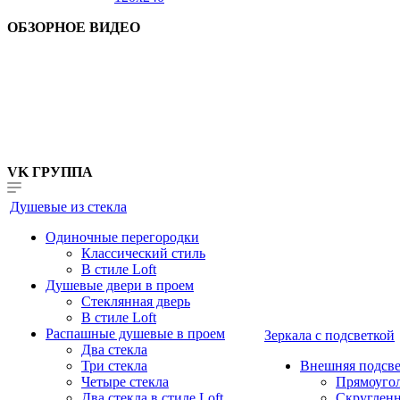
ОБЗОРНОЕ ВИДЕО
VK ГРУППА
Душевые из стекла
Одиночные перегородки
Классический стиль
В стиле Loft
Душевые двери в проем
Стеклянная дверь
В стиле Loft
Распашные душевые в проем
Зеркала с подсветкой
Два стекла
Три стекла
Внешняя подсве
Четыре стекла
Прямоуго
Два стекла в стиле Loft
Скруглен