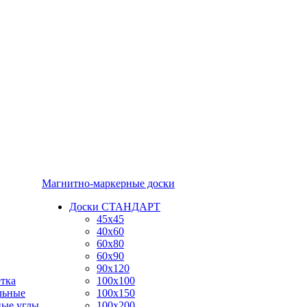
Магнитно-маркерные доски
Доски СТАНДАРТ
45x45
40x60
60x80
60x90
90x120
тка
100x100
льные
100x150
ные углы
100x200