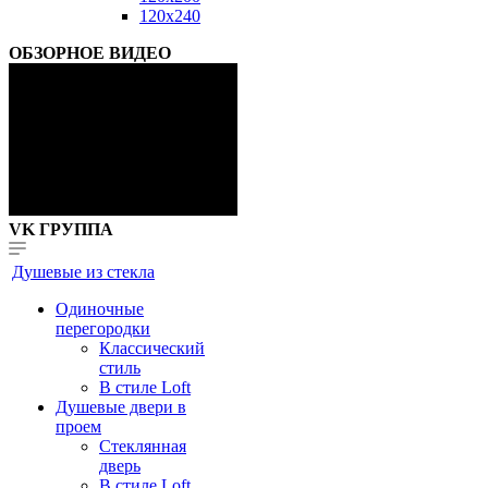
120x240
ОБЗОРНОЕ ВИДЕО
VK ГРУППА
Душевые из стекла
Одиночные
перегородки
Классический
стиль
В стиле Loft
Душевые двери в
проем
Стеклянная
дверь
В стиле Loft