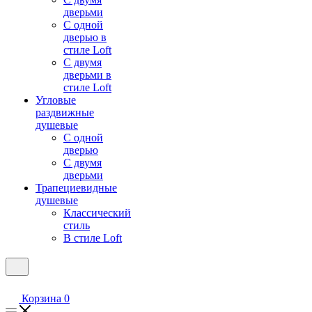
дверьми
С одной
дверью в
стиле Loft
С двумя
дверьми в
стиле Loft
Угловые
раздвижные
душевые
С одной
дверью
С двумя
дверьми
Трапециевидные
душевые
Классический
стиль
В стиле Loft
Корзина
0