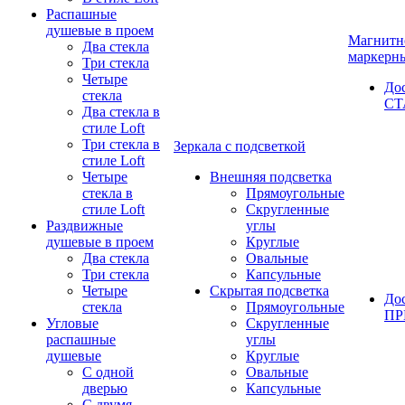
Распашные
душевые в проем
Магнитн
Два стекла
маркерн
Три стекла
Четыре
До
стекла
СТ
Два стекла в
стиле Loft
Три стекла в
Зеркала с подсветкой
стиле Loft
Четыре
Внешняя подсветка
стекла в
Прямоугольные
стиле Loft
Скругленные
Раздвижные
углы
душевые в проем
Круглые
Два стекла
Овальные
Три стекла
Капсульные
Четыре
Скрытая подсветка
До
стекла
Прямоугольные
П
Угловые
Скругленные
распашные
углы
душевые
Круглые
С одной
Овальные
дверью
Капсульные
С двумя