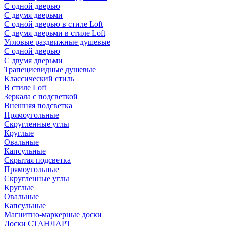
С одной дверью
С двумя дверьми
С одной дверью в стиле Loft
С двумя дверьми в стиле Loft
Угловые раздвижные душевые
С одной дверью
С двумя дверьми
Трапециевидные душевые
Классический стиль
В стиле Loft
Зеркала с подсветкой
Внешняя подсветка
Прямоугольные
Скругленные углы
Круглые
Овальные
Капсульные
Скрытая подсветка
Прямоугольные
Скругленные углы
Круглые
Овальные
Капсульные
Магнитно-маркерные доски
Доски СТАНДАРТ