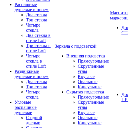
Распашные
душевые в проем
Магнитн
Два стекла
маркерн
Три стекла
Четыре
До
стекла
СТ
Два стекла в
стиле Loft
Три стекла в
Зеркала с подсветкой
стиле Loft
Четыре
Внешняя подсветка
стекла в
Прямоугольные
стиле Loft
Скругленные
Раздвижные
углы
душевые в проем
Круглые
Два стекла
Овальные
Три стекла
Капсульные
Четыре
Скрытая подсветка
До
стекла
Прямоугольные
П
Угловые
Скругленные
распашные
углы
душевые
Круглые
С одной
Овальные
дверью
Капсульные
С двумя