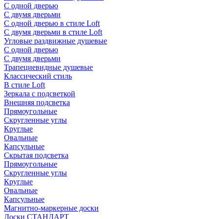
С одной дверью
С двумя дверьми
С одной дверью в стиле Loft
С двумя дверьми в стиле Loft
Угловые раздвижные душевые
С одной дверью
С двумя дверьми
Трапециевидные душевые
Классический стиль
В стиле Loft
Зеркала с подсветкой
Внешняя подсветка
Прямоугольные
Скругленные углы
Круглые
Овальные
Капсульные
Скрытая подсветка
Прямоугольные
Скругленные углы
Круглые
Овальные
Капсульные
Магнитно-маркерные доски
Доски СТАНДАРТ