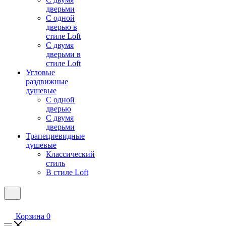
дверьми
С одной
дверью в
стиле Loft
С двумя
дверьми в
стиле Loft
Угловые
раздвижные
душевые
С одной
дверью
С двумя
дверьми
Трапециевидные
душевые
Классический
стиль
В стиле Loft
Корзина
0