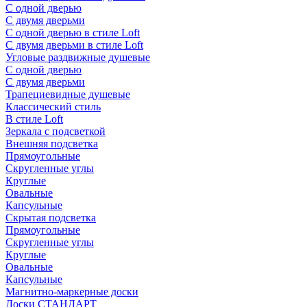
С одной дверью
С двумя дверьми
С одной дверью в стиле Loft
С двумя дверьми в стиле Loft
Угловые раздвижные душевые
С одной дверью
С двумя дверьми
Трапециевидные душевые
Классический стиль
В стиле Loft
Зеркала с подсветкой
Внешняя подсветка
Прямоугольные
Скругленные углы
Круглые
Овальные
Капсульные
Скрытая подсветка
Прямоугольные
Скругленные углы
Круглые
Овальные
Капсульные
Магнитно-маркерные доски
Доски СТАНДАРТ