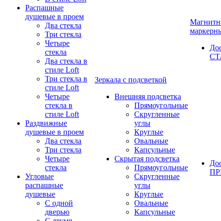
Распашные
душевые в проем
Магнитн
Два стекла
маркерн
Три стекла
Четыре
До
стекла
СТ
Два стекла в
стиле Loft
Три стекла в
Зеркала с подсветкой
стиле Loft
Четыре
Внешняя подсветка
стекла в
Прямоугольные
стиле Loft
Скругленные
Раздвижные
углы
душевые в проем
Круглые
Два стекла
Овальные
Три стекла
Капсульные
Четыре
Скрытая подсветка
До
стекла
Прямоугольные
П
Угловые
Скругленные
распашные
углы
душевые
Круглые
С одной
Овальные
дверью
Капсульные
С двумя