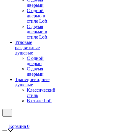
дверьми
С одной
дверью в
стиле Loft
С двумя
дверьми в
стиле Loft
Угловые
раздвижные
душевые
С одной
дверью
С двумя
дверьми
Трапециевидные
душевые
Классический
стиль
В стиле Loft
Корзина
0