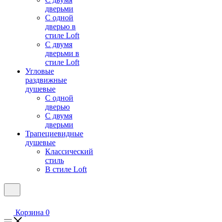
дверьми
С одной
дверью в
стиле Loft
С двумя
дверьми в
стиле Loft
Угловые
раздвижные
душевые
С одной
дверью
С двумя
дверьми
Трапециевидные
душевые
Классический
стиль
В стиле Loft
Корзина
0