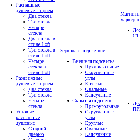
Распашные
душевые в проем
Магнитн
Два стекла
маркерн
Три стекла
Четыре
До
стекла
СТ
Два стекла в
стиле Loft
Три стекла в
Зеркала с подсветкой
стиле Loft
Четыре
Внешняя подсветка
стекла в
Прямоугольные
стиле Loft
Скругленные
Раздвижные
углы
душевые в проем
Круглые
Два стекла
Овальные
Три стекла
Капсульные
Четыре
Скрытая подсветка
До
стекла
Прямоугольные
П
Угловые
Скругленные
распашные
углы
душевые
Круглые
С одной
Овальные
дверью
Капсульные
С двумя