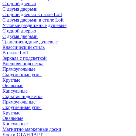
С одной дверью
С двумя дверьми
С одной дверью в стиле Loft
С двумя дверьми в стиле Loft
Угловые раздвижные душевые
С одной дверью
С двумя дверьми
Трапециевидные душевые
Классический стиль
В стиле Loft
Зеркала с подсветкой
Внешняя подсветка
Прямоугольные
Скругленные углы
Круглые
Овальные
Капсульные
Скрытая подсветка
Прямоугольные
Скругленные углы
Круглые
Овальные
Капсульные
Магнитно-маркерные доски
Доски СТАНДАРТ