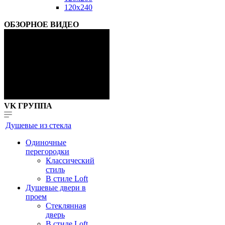
120x240
ОБЗОРНОЕ ВИДЕО
VK ГРУППА
Душевые из стекла
Одиночные
перегородки
Классический
стиль
В стиле Loft
Душевые двери в
проем
Стеклянная
дверь
В стиле Loft