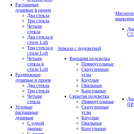
Распашные
душевые в проем
Магнитн
Два стекла
маркерн
Три стекла
Четыре
До
стекла
СТ
Два стекла в
стиле Loft
Три стекла в
Зеркала с подсветкой
стиле Loft
Четыре
Внешняя подсветка
стекла в
Прямоугольные
стиле Loft
Скругленные
Раздвижные
углы
душевые в проем
Круглые
Два стекла
Овальные
Три стекла
Капсульные
Четыре
Скрытая подсветка
До
стекла
Прямоугольные
П
Угловые
Скругленные
распашные
углы
душевые
Круглые
С одной
Овальные
дверью
Капсульные
С двумя