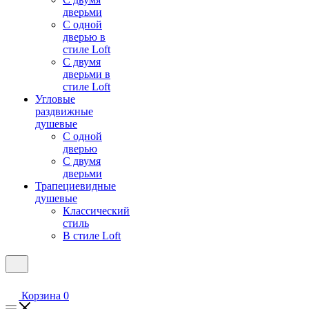
дверьми
С одной
дверью в
стиле Loft
С двумя
дверьми в
стиле Loft
Угловые
раздвижные
душевые
С одной
дверью
С двумя
дверьми
Трапециевидные
душевые
Классический
стиль
В стиле Loft
Корзина
0