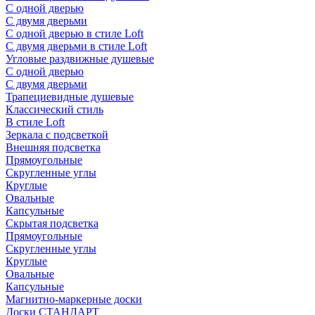
С одной дверью
С двумя дверьми
С одной дверью в стиле Loft
С двумя дверьми в стиле Loft
Угловые раздвижные душевые
С одной дверью
С двумя дверьми
Трапециевидные душевые
Классический стиль
В стиле Loft
Зеркала с подсветкой
Внешняя подсветка
Прямоугольные
Скругленные углы
Круглые
Овальные
Капсульные
Скрытая подсветка
Прямоугольные
Скругленные углы
Круглые
Овальные
Капсульные
Магнитно-маркерные доски
Доски СТАНДАРТ