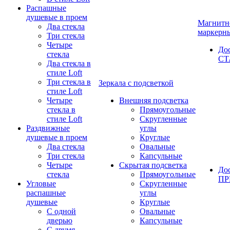
Распашные
душевые в проем
Магнитн
Два стекла
маркерн
Три стекла
Четыре
До
стекла
СТ
Два стекла в
стиле Loft
Три стекла в
Зеркала с подсветкой
стиле Loft
Четыре
Внешняя подсветка
стекла в
Прямоугольные
стиле Loft
Скругленные
Раздвижные
углы
душевые в проем
Круглые
Два стекла
Овальные
Три стекла
Капсульные
Четыре
Скрытая подсветка
До
стекла
Прямоугольные
П
Угловые
Скругленные
распашные
углы
душевые
Круглые
С одной
Овальные
дверью
Капсульные
С двумя