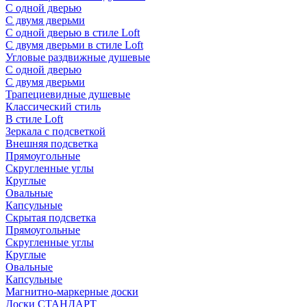
С одной дверью
С двумя дверьми
С одной дверью в стиле Loft
С двумя дверьми в стиле Loft
Угловые раздвижные душевые
С одной дверью
С двумя дверьми
Трапециевидные душевые
Классический стиль
В стиле Loft
Зеркала с подсветкой
Внешняя подсветка
Прямоугольные
Скругленные углы
Круглые
Овальные
Капсульные
Скрытая подсветка
Прямоугольные
Скругленные углы
Круглые
Овальные
Капсульные
Магнитно-маркерные доски
Доски СТАНДАРТ