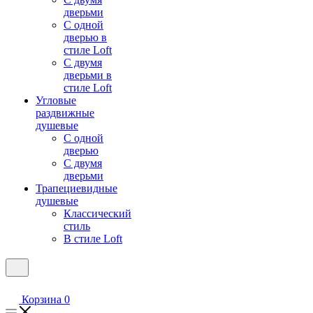
дверьми
С одной
дверью в
стиле Loft
С двумя
дверьми в
стиле Loft
Угловые
раздвижные
душевые
С одной
дверью
С двумя
дверьми
Трапециевидные
душевые
Классический
стиль
В стиле Loft
Корзина
0