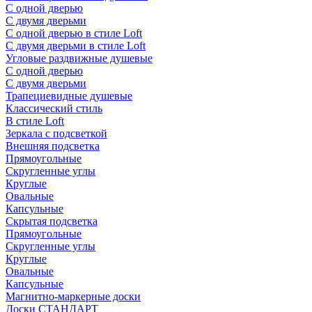
С одной дверью
С двумя дверьми
С одной дверью в стиле Loft
С двумя дверьми в стиле Loft
Угловые раздвижные душевые
С одной дверью
С двумя дверьми
Трапециевидные душевые
Классический стиль
В стиле Loft
Зеркала с подсветкой
Внешняя подсветка
Прямоугольные
Скругленные углы
Круглые
Овальные
Капсульные
Скрытая подсветка
Прямоугольные
Скругленные углы
Круглые
Овальные
Капсульные
Магнитно-маркерные доски
Доски СТАНДАРТ