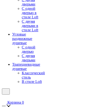
дверьми
С одной
дверью в
стиле Loft
С двумя
дверьми в
стиле Loft
Угловые
раздвижные
душевые
С одной
дверью
С двумя
дверьми
Трапециевидные
душевые
Классический
стиль
В стиле Loft
Корзина
0