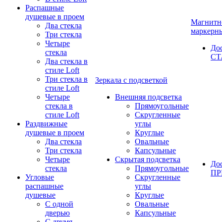
Распашные
душевые в проем
Магнитн
Два стекла
маркерн
Три стекла
Четыре
До
стекла
СТ
Два стекла в
стиле Loft
Три стекла в
Зеркала с подсветкой
стиле Loft
Четыре
Внешняя подсветка
стекла в
Прямоугольные
стиле Loft
Скругленные
Раздвижные
углы
душевые в проем
Круглые
Два стекла
Овальные
Три стекла
Капсульные
Четыре
Скрытая подсветка
До
стекла
Прямоугольные
П
Угловые
Скругленные
распашные
углы
душевые
Круглые
С одной
Овальные
дверью
Капсульные
С двумя