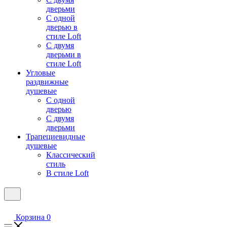
дверьми
С одной
дверью в
стиле Loft
С двумя
дверьми в
стиле Loft
Угловые
раздвижные
душевые
С одной
дверью
С двумя
дверьми
Трапециевидные
душевые
Классический
стиль
В стиле Loft
Корзина
0