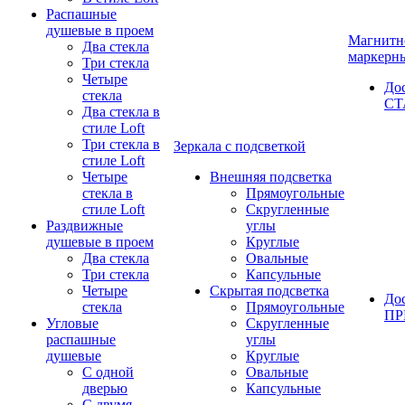
Распашные
душевые в проем
Магнитн
Два стекла
маркерн
Три стекла
Четыре
До
стекла
СТ
Два стекла в
стиле Loft
Три стекла в
Зеркала с подсветкой
стиле Loft
Четыре
Внешняя подсветка
стекла в
Прямоугольные
стиле Loft
Скругленные
Раздвижные
углы
душевые в проем
Круглые
Два стекла
Овальные
Три стекла
Капсульные
Четыре
Скрытая подсветка
До
стекла
Прямоугольные
П
Угловые
Скругленные
распашные
углы
душевые
Круглые
С одной
Овальные
дверью
Капсульные
С двумя