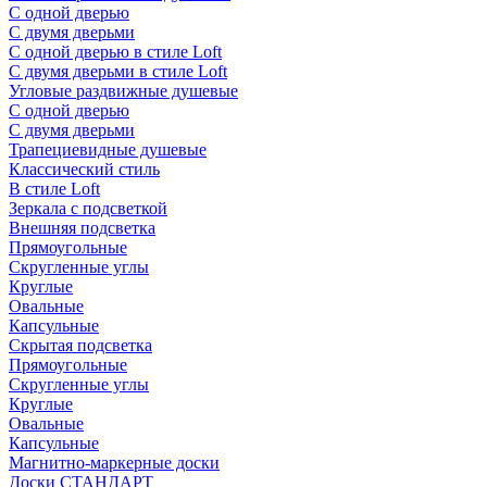
С одной дверью
С двумя дверьми
С одной дверью в стиле Loft
С двумя дверьми в стиле Loft
Угловые раздвижные душевые
С одной дверью
С двумя дверьми
Трапециевидные душевые
Классический стиль
В стиле Loft
Зеркала с подсветкой
Внешняя подсветка
Прямоугольные
Скругленные углы
Круглые
Овальные
Капсульные
Скрытая подсветка
Прямоугольные
Скругленные углы
Круглые
Овальные
Капсульные
Магнитно-маркерные доски
Доски СТАНДАРТ