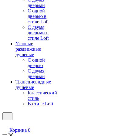
дверьми
С одной
дверью в
стиле Loft
С двумя
дверьми в
стиле Loft
Угловые
раздвижные
душевые
С одной
дверью
С двумя
дверьми
Трапециевидные
душевые
Классический
стиль
В стиле Loft
Корзина
0