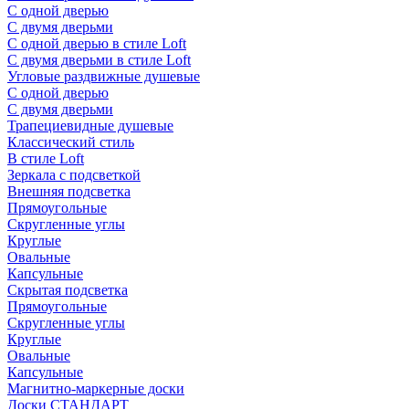
С одной дверью
С двумя дверьми
С одной дверью в стиле Loft
С двумя дверьми в стиле Loft
Угловые раздвижные душевые
С одной дверью
С двумя дверьми
Трапециевидные душевые
Классический стиль
В стиле Loft
Зеркала с подсветкой
Внешняя подсветка
Прямоугольные
Скругленные углы
Круглые
Овальные
Капсульные
Скрытая подсветка
Прямоугольные
Скругленные углы
Круглые
Овальные
Капсульные
Магнитно-маркерные доски
Доски СТАНДАРТ