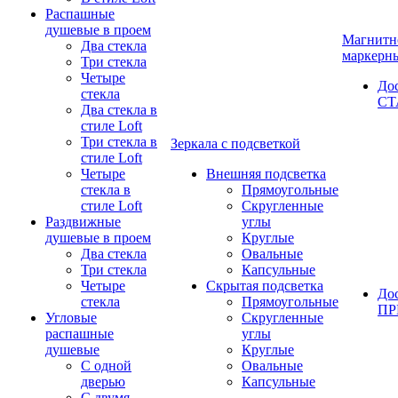
Распашные
душевые в проем
Магнитн
Два стекла
маркерн
Три стекла
Четыре
До
стекла
СТ
Два стекла в
стиле Loft
Три стекла в
Зеркала с подсветкой
стиле Loft
Четыре
Внешняя подсветка
стекла в
Прямоугольные
стиле Loft
Скругленные
Раздвижные
углы
душевые в проем
Круглые
Два стекла
Овальные
Три стекла
Капсульные
Четыре
Скрытая подсветка
До
стекла
Прямоугольные
П
Угловые
Скругленные
распашные
углы
душевые
Круглые
С одной
Овальные
дверью
Капсульные
С двумя