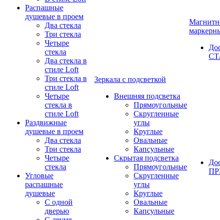
Распашные
душевые в проем
Магнитн
Два стекла
маркерн
Три стекла
Четыре
До
стекла
СТ
Два стекла в
стиле Loft
Три стекла в
Зеркала с подсветкой
стиле Loft
Четыре
Внешняя подсветка
стекла в
Прямоугольные
стиле Loft
Скругленные
Раздвижные
углы
душевые в проем
Круглые
Два стекла
Овальные
Три стекла
Капсульные
Четыре
Скрытая подсветка
До
стекла
Прямоугольные
П
Угловые
Скругленные
распашные
углы
душевые
Круглые
С одной
Овальные
дверью
Капсульные
С двумя