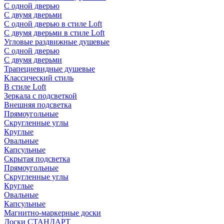
С одной дверью
С двумя дверьми
С одной дверью в стиле Loft
С двумя дверьми в стиле Loft
Угловые раздвижные душевые
С одной дверью
С двумя дверьми
Трапециевидные душевые
Классический стиль
В стиле Loft
Зеркала с подсветкой
Внешняя подсветка
Прямоугольные
Скругленные углы
Круглые
Овальные
Капсульные
Скрытая подсветка
Прямоугольные
Скругленные углы
Круглые
Овальные
Капсульные
Магнитно-маркерные доски
Доски СТАНДАРТ