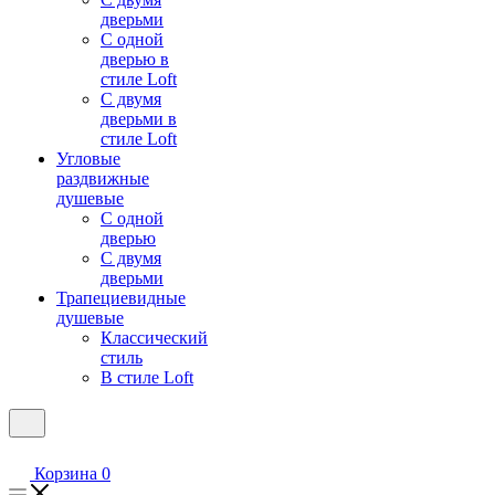
дверьми
С одной
дверью в
стиле Loft
С двумя
дверьми в
стиле Loft
Угловые
раздвижные
душевые
С одной
дверью
С двумя
дверьми
Трапециевидные
душевые
Классический
стиль
В стиле Loft
Корзина
0