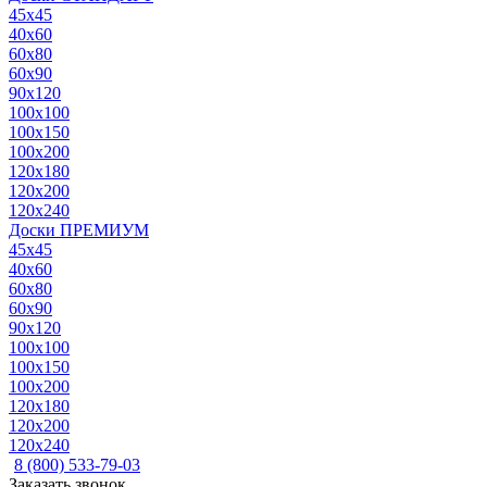
45x45
40x60
60x80
60x90
90x120
100x100
100x150
100x200
120x180
120x200
120x240
Доски ПРЕМИУМ
45x45
40x60
60x80
60x90
90x120
100x100
100x150
100x200
120x180
120x200
120x240
8 (800) 533-79-03
Заказать звонок