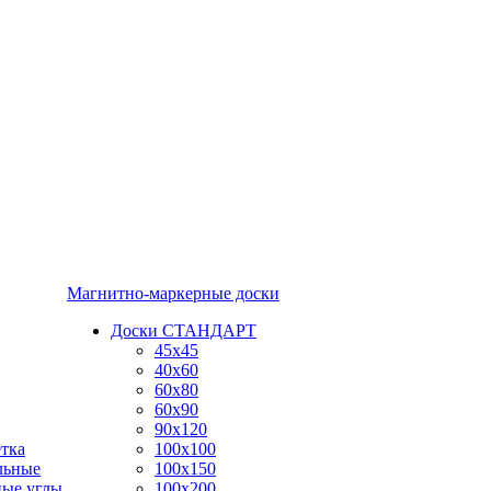
Магнитно-маркерные доски
Доски СТАНДАРТ
45x45
40x60
60x80
60x90
90x120
тка
100x100
льные
100x150
ные углы
100x200