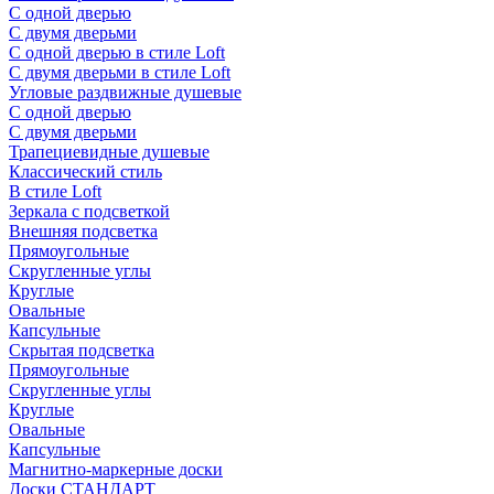
С одной дверью
С двумя дверьми
С одной дверью в стиле Loft
С двумя дверьми в стиле Loft
Угловые раздвижные душевые
С одной дверью
С двумя дверьми
Трапециевидные душевые
Классический стиль
В стиле Loft
Зеркала с подсветкой
Внешняя подсветка
Прямоугольные
Скругленные углы
Круглые
Овальные
Капсульные
Скрытая подсветка
Прямоугольные
Скругленные углы
Круглые
Овальные
Капсульные
Магнитно-маркерные доски
Доски СТАНДАРТ