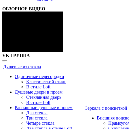
ОБЗОРНОЕ ВИДЕО
VK ГРУППА
Душевые из стекла
Одиночные перегородки
Классический стиль
В стиле Loft
Душевые двери в проем
Стеклянная дверь
В стиле Loft
Распашные душевые в проем
Зеркала с подсветкой
Два стекла
Три стекла
Внешняя подсве
Четыре стекла
Прямоуго
Два стекла в стиле Loft
Скруглен