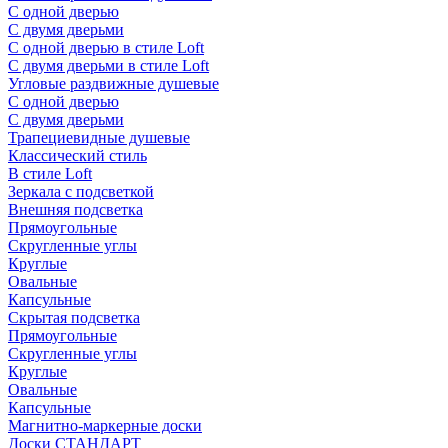
С одной дверью
С двумя дверьми
С одной дверью в стиле Loft
С двумя дверьми в стиле Loft
Угловые раздвижные душевые
С одной дверью
С двумя дверьми
Трапециевидные душевые
Классический стиль
В стиле Loft
Зеркала с подсветкой
Внешняя подсветка
Прямоугольные
Скругленные углы
Круглые
Овальные
Капсульные
Скрытая подсветка
Прямоугольные
Скругленные углы
Круглые
Овальные
Капсульные
Магнитно-маркерные доски
Доски СТАНДАРТ