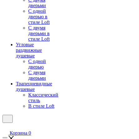
дверьми
С одной
дверью в
стиле Loft
С двумя
дверьми в
стиле Loft
Угловые
раздвижные
душевые
С одной
дверью
С двумя
дверьми
Трапециевидные
душевые
Классический
стиль
В стиле Loft
Корзина
0