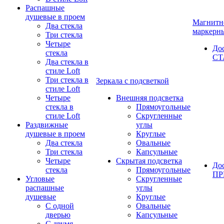
Распашные
душевые в проем
Магнитн
Два стекла
маркерн
Три стекла
Четыре
До
стекла
СТ
Два стекла в
стиле Loft
Три стекла в
Зеркала с подсветкой
стиле Loft
Четыре
Внешняя подсветка
стекла в
Прямоугольные
стиле Loft
Скругленные
Раздвижные
углы
душевые в проем
Круглые
Два стекла
Овальные
Три стекла
Капсульные
Четыре
Скрытая подсветка
До
стекла
Прямоугольные
П
Угловые
Скругленные
распашные
углы
душевые
Круглые
С одной
Овальные
дверью
Капсульные
С двумя