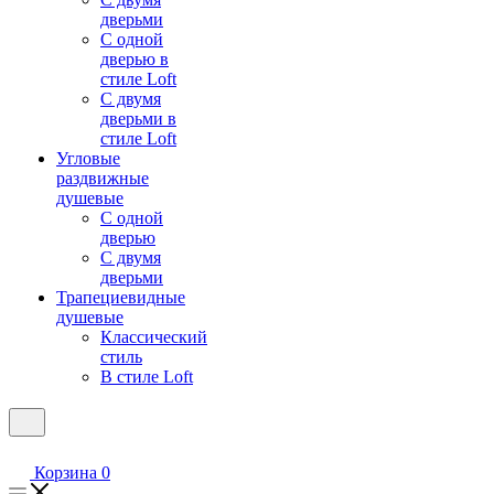
дверьми
С одной
дверью в
стиле Loft
С двумя
дверьми в
стиле Loft
Угловые
раздвижные
душевые
С одной
дверью
С двумя
дверьми
Трапециевидные
душевые
Классический
стиль
В стиле Loft
Корзина
0