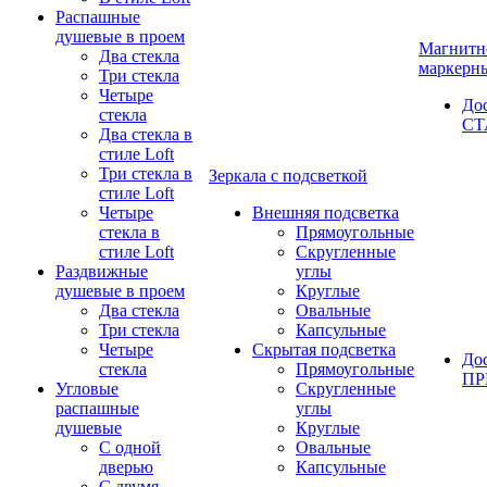
Распашные
душевые в проем
Магнитн
Два стекла
маркерн
Три стекла
Четыре
До
стекла
СТ
Два стекла в
стиле Loft
Три стекла в
Зеркала с подсветкой
стиле Loft
Четыре
Внешняя подсветка
стекла в
Прямоугольные
стиле Loft
Скругленные
Раздвижные
углы
душевые в проем
Круглые
Два стекла
Овальные
Три стекла
Капсульные
Четыре
Скрытая подсветка
До
стекла
Прямоугольные
П
Угловые
Скругленные
распашные
углы
душевые
Круглые
С одной
Овальные
дверью
Капсульные
С двумя