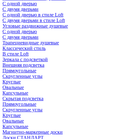
С одной дверью
С двумя дверьми
С одной дверью в стиле Loft
С двумя дверьми в стиле Loft
Угловые раздвижные душевые
С одной дверью
С двумя дверьми
Трапециевидные душевые
Классический стиль
В стиле Loft
Зеркала с подсветкой
Внешняя подсветка
Прямоугольные
Скругленные углы
Круглые
Овальные
Капсульные
Скрытая подсветка
Прямоугольные
Скругленные углы
Круглые
Овальные
Капсульные
Магнитно-маркерные доски
Доски СТАНДАРТ