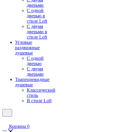
дверьми
С одной
дверью в
стиле Loft
С двумя
дверьми в
стиле Loft
Угловые
раздвижные
душевые
С одной
дверью
С двумя
дверьми
Трапециевидные
душевые
Классический
стиль
В стиле Loft
Корзина
0