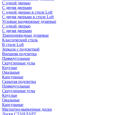
С одной дверью
С двумя дверьми
С одной дверью в стиле Loft
С двумя дверьми в стиле Loft
Угловые раздвижные душевые
С одной дверью
С двумя дверьми
Трапециевидные душевые
Классический стиль
В стиле Loft
Зеркала с подсветкой
Внешняя подсветка
Прямоугольные
Скругленные углы
Круглые
Овальные
Капсульные
Скрытая подсветка
Прямоугольные
Скругленные углы
Круглые
Овальные
Капсульные
Магнитно-маркерные доски
Доски СТАНДАРТ