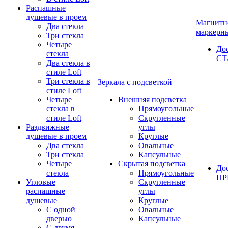
Распашные
душевые в проем
Магнитн
Два стекла
маркерн
Три стекла
Четыре
До
стекла
СТ
Два стекла в
стиле Loft
Три стекла в
Зеркала с подсветкой
стиле Loft
Четыре
Внешняя подсветка
стекла в
Прямоугольные
стиле Loft
Скругленные
Раздвижные
углы
душевые в проем
Круглые
Два стекла
Овальные
Три стекла
Капсульные
Четыре
Скрытая подсветка
До
стекла
Прямоугольные
П
Угловые
Скругленные
распашные
углы
душевые
Круглые
С одной
Овальные
дверью
Капсульные
С двумя