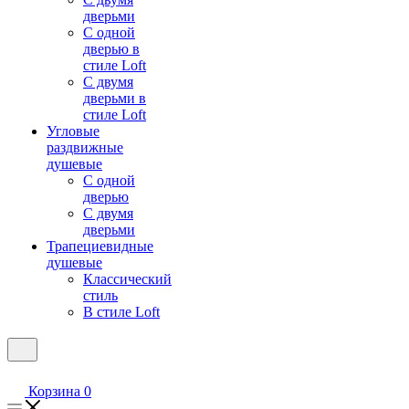
дверьми
С одной
дверью в
стиле Loft
С двумя
дверьми в
стиле Loft
Угловые
раздвижные
душевые
С одной
дверью
С двумя
дверьми
Трапециевидные
душевые
Классический
стиль
В стиле Loft
Корзина
0