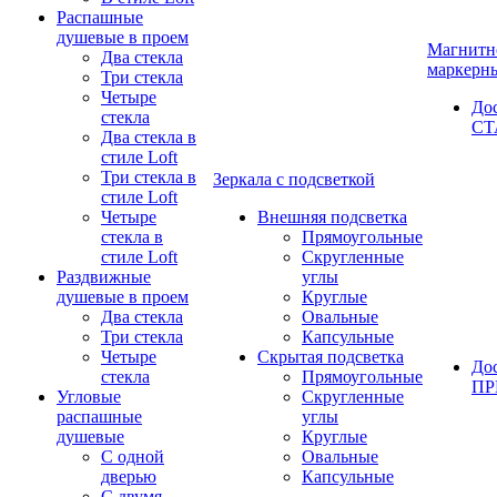
Распашные
душевые в проем
Магнитн
Два стекла
маркерн
Три стекла
Четыре
До
стекла
СТ
Два стекла в
стиле Loft
Три стекла в
Зеркала с подсветкой
стиле Loft
Четыре
Внешняя подсветка
стекла в
Прямоугольные
стиле Loft
Скругленные
Раздвижные
углы
душевые в проем
Круглые
Два стекла
Овальные
Три стекла
Капсульные
Четыре
Скрытая подсветка
До
стекла
Прямоугольные
П
Угловые
Скругленные
распашные
углы
душевые
Круглые
С одной
Овальные
дверью
Капсульные
С двумя