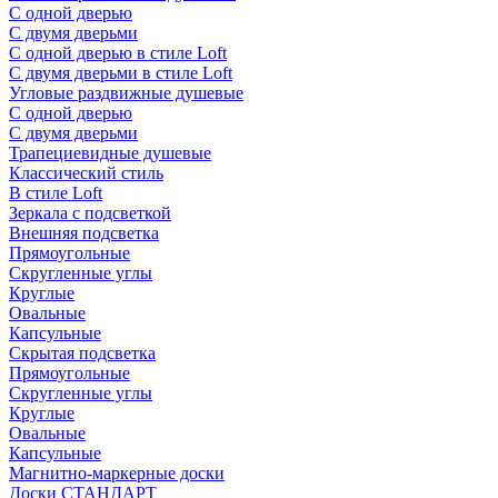
С одной дверью
С двумя дверьми
С одной дверью в стиле Loft
С двумя дверьми в стиле Loft
Угловые раздвижные душевые
С одной дверью
С двумя дверьми
Трапециевидные душевые
Классический стиль
В стиле Loft
Зеркала с подсветкой
Внешняя подсветка
Прямоугольные
Скругленные углы
Круглые
Овальные
Капсульные
Скрытая подсветка
Прямоугольные
Скругленные углы
Круглые
Овальные
Капсульные
Магнитно-маркерные доски
Доски СТАНДАРТ