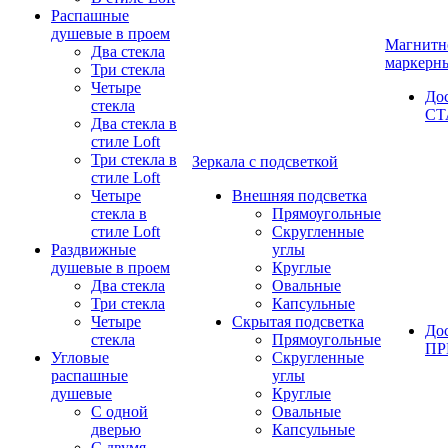
Распашные
душевые в проем
Магнитн
Два стекла
маркерн
Три стекла
Четыре
До
стекла
СТ
Два стекла в
стиле Loft
Три стекла в
Зеркала с подсветкой
стиле Loft
Четыре
Внешняя подсветка
стекла в
Прямоугольные
стиле Loft
Скругленные
Раздвижные
углы
душевые в проем
Круглые
Два стекла
Овальные
Три стекла
Капсульные
Четыре
Скрытая подсветка
До
стекла
Прямоугольные
П
Угловые
Скругленные
распашные
углы
душевые
Круглые
С одной
Овальные
дверью
Капсульные
С двумя