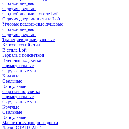
С одной дверью
С двумя дверьми
С одной дверью в стиле Loft
С двумя дверьми в стиле Loft
Угловые раздвижные душевые
С одной дверью
С двумя дверьми
Трапециевидные душевые
Классический стиль
В стиле Loft
Зеркала с подсветкой
Внешняя подсветка
Прямоугольные
Скругленные углы
Круглые
Овальные
Капсульные
Скрытая подсветка
Прямоугольные
Скругленные углы
Круглые
Овальные
Капсульные
Магнитно-маркерные доски
Доски СТАНДАРТ