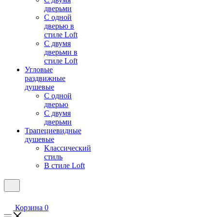
дверьми
С одной
дверью в
стиле Loft
С двумя
дверьми в
стиле Loft
Угловые
раздвижные
душевые
С одной
дверью
С двумя
дверьми
Трапециевидные
душевые
Классический
стиль
В стиле Loft
Корзина
0