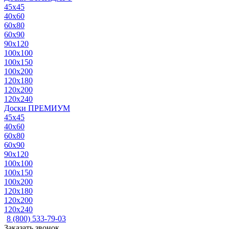
45x45
40x60
60x80
60x90
90x120
100x100
100x150
100x200
120x180
120x200
120x240
Доски ПРЕМИУМ
45x45
40x60
60x80
60x90
90x120
100x100
100x150
100x200
120x180
120x200
120x240
8 (800) 533-79-03
Заказать звонок