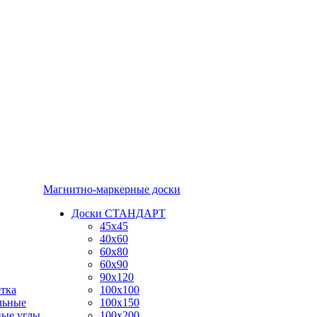
Магнитно-маркерные доски
Доски СТАНДАРТ
45x45
40x60
60x80
60x90
90x120
тка
100x100
льные
100x150
ные углы
100x200