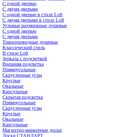
С одной дверью
С двумя дверьми
С одной дверью в стиле Loft
С двумя дверьми в стиле Loft
Угловые раздвижные душевые
С одной дверью
С двумя дверьми
Трапециевидные душевые
Классический стиль
В стиле Loft
Зеркала с подсветкой
Внешняя подсветка
Прямоугольные
Скругленные углы
Круглые
Овальные
Капсульные
Скрытая подсветка
Прямоугольные
Скругленные углы
Круглые
Овальные
Капсульные
Магнитно-маркерные доски
Доски СТАНДАРТ