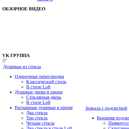
ОБЗОРНОЕ ВИДЕО
VK ГРУППА
Душевые из стекла
Одиночные перегородки
Классический стиль
В стиле Loft
Душевые двери в проем
Стеклянная дверь
В стиле Loft
Распашные душевые в проем
Зеркала с подсветкой
Два стекла
Три стекла
Внешняя подсве
Четыре стекла
Прямоуго
Два стекла в стиле Loft
Скруглен