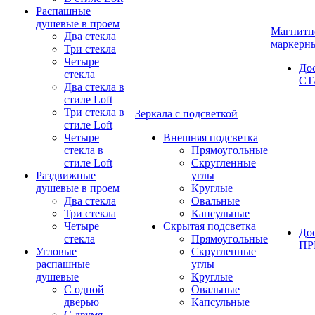
Распашные
душевые в проем
Магнитн
Два стекла
маркерн
Три стекла
Четыре
До
стекла
СТ
Два стекла в
стиле Loft
Три стекла в
Зеркала с подсветкой
стиле Loft
Четыре
Внешняя подсветка
стекла в
Прямоугольные
стиле Loft
Скругленные
Раздвижные
углы
душевые в проем
Круглые
Два стекла
Овальные
Три стекла
Капсульные
Четыре
Скрытая подсветка
До
стекла
Прямоугольные
П
Угловые
Скругленные
распашные
углы
душевые
Круглые
С одной
Овальные
дверью
Капсульные
С двумя