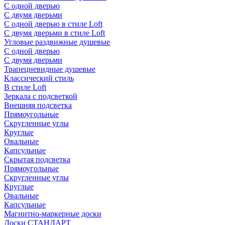
С одной дверью
С двумя дверьми
С одной дверью в стиле Loft
С двумя дверьми в стиле Loft
Угловые раздвижные душевые
С одной дверью
С двумя дверьми
Трапециевидные душевые
Классический стиль
В стиле Loft
Зеркала с подсветкой
Внешняя подсветка
Прямоугольные
Скругленные углы
Круглые
Овальные
Капсульные
Скрытая подсветка
Прямоугольные
Скругленные углы
Круглые
Овальные
Капсульные
Магнитно-маркерные доски
Доски СТАНДАРТ