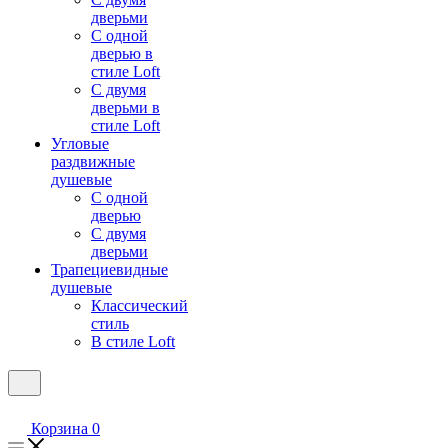
дверьми
С одной
дверью в
стиле Loft
С двумя
дверьми в
стиле Loft
Угловые
раздвижные
душевые
С одной
дверью
С двумя
дверьми
Трапециевидные
душевые
Классический
стиль
В стиле Loft
Корзина
0