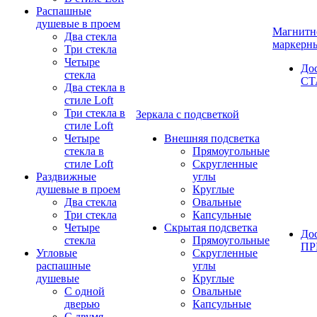
Распашные
душевые в проем
Магнитн
Два стекла
маркерн
Три стекла
Четыре
До
стекла
СТ
Два стекла в
стиле Loft
Три стекла в
Зеркала с подсветкой
стиле Loft
Четыре
Внешняя подсветка
стекла в
Прямоугольные
стиле Loft
Скругленные
Раздвижные
углы
душевые в проем
Круглые
Два стекла
Овальные
Три стекла
Капсульные
Четыре
Скрытая подсветка
До
стекла
Прямоугольные
П
Угловые
Скругленные
распашные
углы
душевые
Круглые
С одной
Овальные
дверью
Капсульные
С двумя