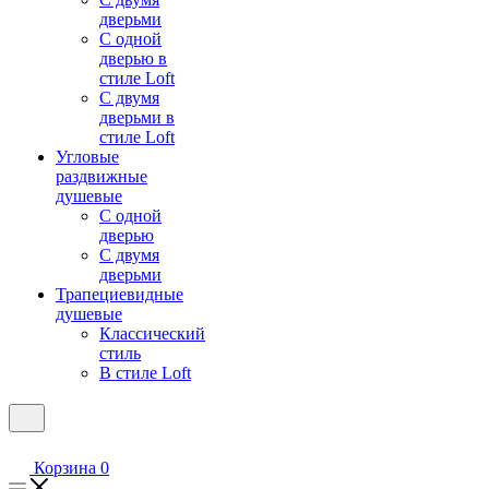
дверьми
С одной
дверью в
стиле Loft
С двумя
дверьми в
стиле Loft
Угловые
раздвижные
душевые
С одной
дверью
С двумя
дверьми
Трапециевидные
душевые
Классический
стиль
В стиле Loft
Корзина
0