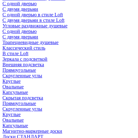
С одной дверью
С двумя дверьми
С одной дверью в стиле Loft
С двумя дверьми в стиле Loft
Угловые раздвижные душевые
С одной дверью
С двумя дверьми
Трапециевидные душевые
Классический стиль
В стиле Loft
Зеркала с подсветкой
Внешняя подсветка
Прямоугольные
Скругленные углы
Круглые
Овальные
Капсульные
Скрытая подсветка
Прямоугольные
Скругленные углы
Круглые
Овальные
Капсульные
Магнитно-маркерные доски
Доски СТАНДАРТ