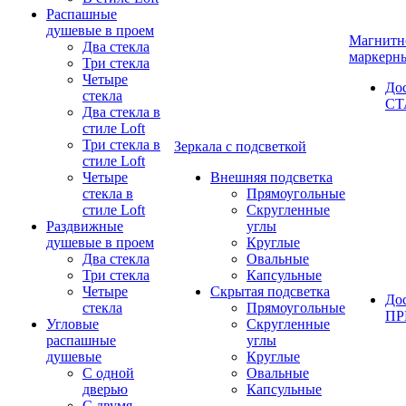
Распашные
душевые в проем
Магнитн
Два стекла
маркерн
Три стекла
Четыре
До
стекла
СТ
Два стекла в
стиле Loft
Три стекла в
Зеркала с подсветкой
стиле Loft
Четыре
Внешняя подсветка
стекла в
Прямоугольные
стиле Loft
Скругленные
Раздвижные
углы
душевые в проем
Круглые
Два стекла
Овальные
Три стекла
Капсульные
Четыре
Скрытая подсветка
До
стекла
Прямоугольные
П
Угловые
Скругленные
распашные
углы
душевые
Круглые
С одной
Овальные
дверью
Капсульные
С двумя