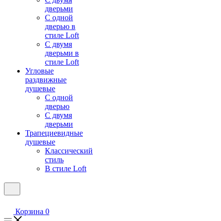
дверьми
С одной
дверью в
стиле Loft
С двумя
дверьми в
стиле Loft
Угловые
раздвижные
душевые
С одной
дверью
С двумя
дверьми
Трапециевидные
душевые
Классический
стиль
В стиле Loft
Корзина
0