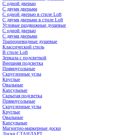
С одной дверью
С двумя дверьми
С одной дверью в стиле Loft
С двумя дверьми в стиле Loft
Угловые раздвижные душевые
С одной дверью
С двумя дверьми
Трапециевидные душевые
Классический стиль
В стиле Loft
Зеркала с подсветкой
Внешняя подсветка
Прямоугольные
Скругленные углы
Круглые
Овальные
Капсульные
Скрытая подсветка
Прямоугольные
Скругленные углы
Круглые
Овальные
Капсульные
Магнитно-маркерные доски
Доски СТАНДАРТ