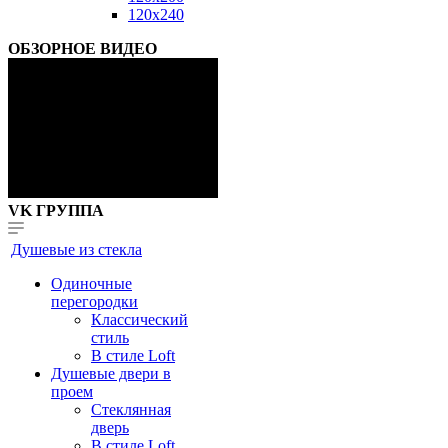
120x240
ОБЗОРНОЕ ВИДЕО
VK ГРУППА
Душевые из стекла
Одиночные
перегородки
Классический
стиль
В стиле Loft
Душевые двери в
проем
Стеклянная
дверь
В стиле Loft