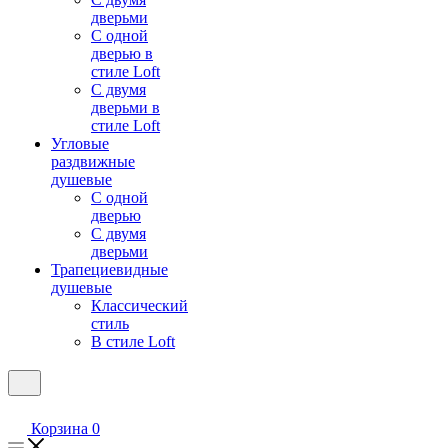
дверьми
С одной
дверью в
стиле Loft
С двумя
дверьми в
стиле Loft
Угловые
раздвижные
душевые
С одной
дверью
С двумя
дверьми
Трапециевидные
душевые
Классический
стиль
В стиле Loft
Корзина
0