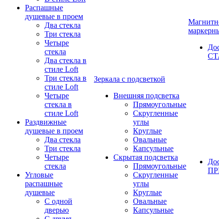
Распашные
душевые в проем
Магнитн
Два стекла
маркерн
Три стекла
Четыре
До
стекла
СТ
Два стекла в
стиле Loft
Три стекла в
Зеркала с подсветкой
стиле Loft
Четыре
Внешняя подсветка
стекла в
Прямоугольные
стиле Loft
Скругленные
Раздвижные
углы
душевые в проем
Круглые
Два стекла
Овальные
Три стекла
Капсульные
Четыре
Скрытая подсветка
До
стекла
Прямоугольные
П
Угловые
Скругленные
распашные
углы
душевые
Круглые
С одной
Овальные
дверью
Капсульные
С двумя