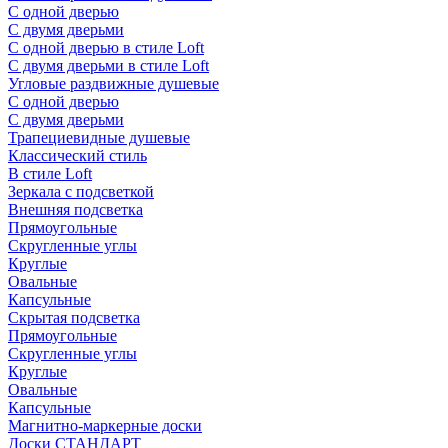
С одной дверью
С двумя дверьми
С одной дверью в стиле Loft
С двумя дверьми в стиле Loft
Угловые раздвижные душевые
С одной дверью
С двумя дверьми
Трапециевидные душевые
Классический стиль
В стиле Loft
Зеркала с подсветкой
Внешняя подсветка
Прямоугольные
Скругленные углы
Круглые
Овальные
Капсульные
Скрытая подсветка
Прямоугольные
Скругленные углы
Круглые
Овальные
Капсульные
Магнитно-маркерные доски
Доски СТАНДАРТ