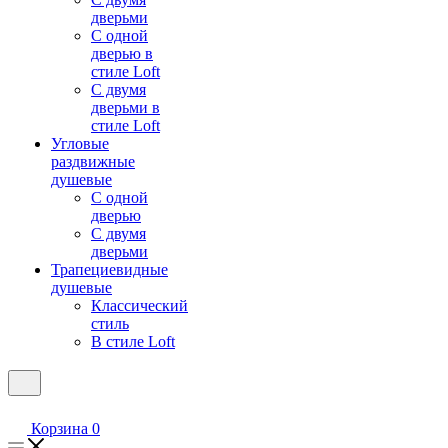
дверьми
С одной
дверью в
стиле Loft
С двумя
дверьми в
стиле Loft
Угловые
раздвижные
душевые
С одной
дверью
С двумя
дверьми
Трапециевидные
душевые
Классический
стиль
В стиле Loft
Корзина
0