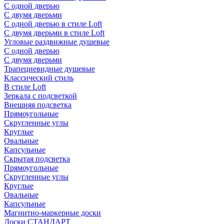
С одной дверью
С двумя дверьми
С одной дверью в стиле Loft
С двумя дверьми в стиле Loft
Угловые раздвижные душевые
С одной дверью
С двумя дверьми
Трапециевидные душевые
Классический стиль
В стиле Loft
Зеркала с подсветкой
Внешняя подсветка
Прямоугольные
Скругленные углы
Круглые
Овальные
Капсульные
Скрытая подсветка
Прямоугольные
Скругленные углы
Круглые
Овальные
Капсульные
Магнитно-маркерные доски
Доски СТАНДАРТ