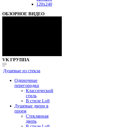
120x240
ОБЗОРНОЕ ВИДЕО
VK ГРУППА
Душевые из стекла
Одиночные
перегородки
Классический
стиль
В стиле Loft
Душевые двери в
проем
Стеклянная
дверь
В стиле Loft