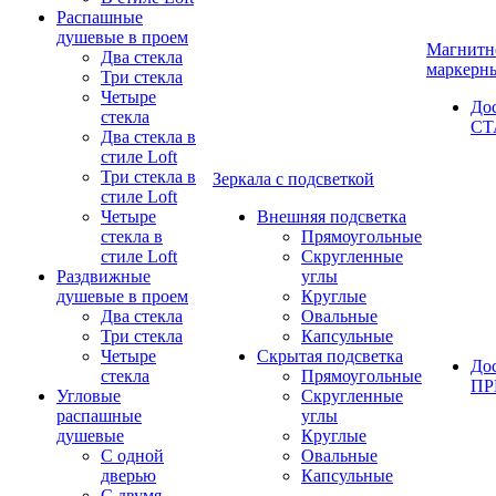
Распашные
душевые в проем
Магнитн
Два стекла
маркерн
Три стекла
Четыре
До
стекла
СТ
Два стекла в
стиле Loft
Три стекла в
Зеркала с подсветкой
стиле Loft
Четыре
Внешняя подсветка
стекла в
Прямоугольные
стиле Loft
Скругленные
Раздвижные
углы
душевые в проем
Круглые
Два стекла
Овальные
Три стекла
Капсульные
Четыре
Скрытая подсветка
До
стекла
Прямоугольные
П
Угловые
Скругленные
распашные
углы
душевые
Круглые
С одной
Овальные
дверью
Капсульные
С двумя