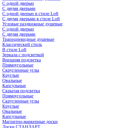
С одной дверью
С двумя дверьми
С одной дверью в стиле Loft
С двумя дверьми в стиле Loft
Угловые раздвижные душевые
С одной дверью
С двумя дверьми
Трапециевидные душевые
Классический стиль
В стиле Loft
Зеркала с подсветкой
Внешняя подсветка
Прямоугольные
Скругленные углы
Круглые
Овальные
Капсульные
Скрытая подсветка
Прямоугольные
Скругленные углы
Круглые
Овальные
Капсульные
Магнитно-маркерные доски
Доски СТАНДАРТ