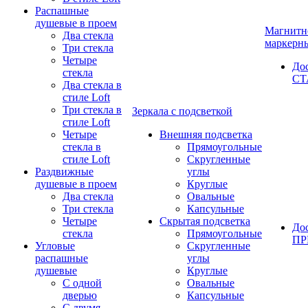
Распашные
душевые в проем
Магнитн
Два стекла
маркерн
Три стекла
Четыре
До
стекла
СТ
Два стекла в
стиле Loft
Три стекла в
Зеркала с подсветкой
стиле Loft
Четыре
Внешняя подсветка
стекла в
Прямоугольные
стиле Loft
Скругленные
Раздвижные
углы
душевые в проем
Круглые
Два стекла
Овальные
Три стекла
Капсульные
Четыре
Скрытая подсветка
До
стекла
Прямоугольные
П
Угловые
Скругленные
распашные
углы
душевые
Круглые
С одной
Овальные
дверью
Капсульные
С двумя