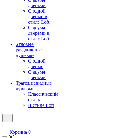
дверьми
С одной
дверью в
стиле Loft
С двумя
дверьми в
стиле Loft
Угловые
раздвижные
душевые
С одной
дверью
С двумя
дверьми
Трапециевидные
душевые
Классический
стиль
В стиле Loft
Корзина
0