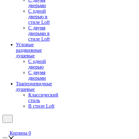
дверьми
С одной
дверью в
стиле Loft
С двумя
дверьми в
стиле Loft
Угловые
раздвижные
душевые
С одной
дверью
С двумя
дверьми
Трапециевидные
душевые
Классический
стиль
В стиле Loft
Корзина
0