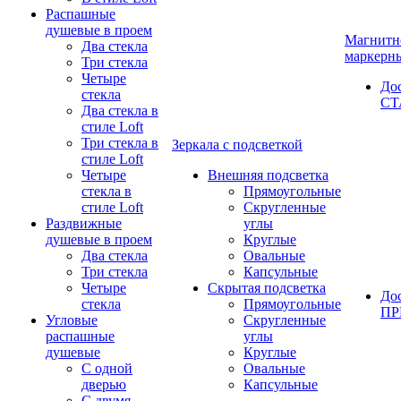
Распашные
душевые в проем
Магнитн
Два стекла
маркерн
Три стекла
Четыре
До
стекла
СТ
Два стекла в
стиле Loft
Три стекла в
Зеркала с подсветкой
стиле Loft
Четыре
Внешняя подсветка
стекла в
Прямоугольные
стиле Loft
Скругленные
Раздвижные
углы
душевые в проем
Круглые
Два стекла
Овальные
Три стекла
Капсульные
Четыре
Скрытая подсветка
До
стекла
Прямоугольные
П
Угловые
Скругленные
распашные
углы
душевые
Круглые
С одной
Овальные
дверью
Капсульные
С двумя