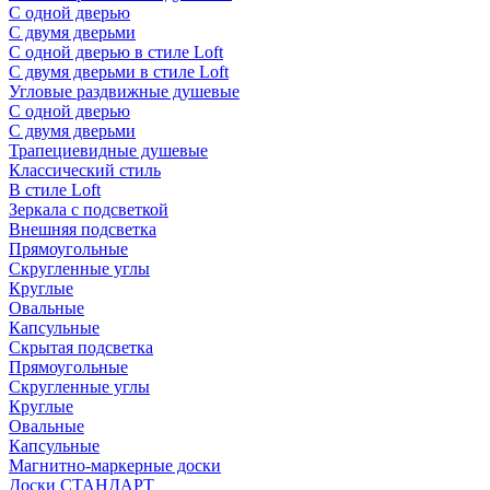
С одной дверью
С двумя дверьми
С одной дверью в стиле Loft
С двумя дверьми в стиле Loft
Угловые раздвижные душевые
С одной дверью
С двумя дверьми
Трапециевидные душевые
Классический стиль
В стиле Loft
Зеркала с подсветкой
Внешняя подсветка
Прямоугольные
Скругленные углы
Круглые
Овальные
Капсульные
Скрытая подсветка
Прямоугольные
Скругленные углы
Круглые
Овальные
Капсульные
Магнитно-маркерные доски
Доски СТАНДАРТ